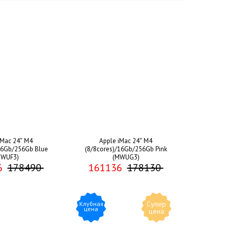
iMac 24″ M4
Apple iMac 24″ M4
16Gb/256Gb Blue
(8/8cores)/16Gb/256Gb Pink
MWUF3)
(MWUG3)
6
178490
161136
178130
Супер
Клубная
цена
цена