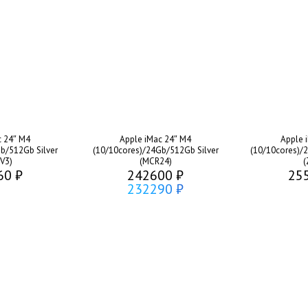
c 24″ M4
Apple iMac 24″ M4
Apple 
b/512Gb Silver
(10/10cores)/24Gb/512Gb Silver
(10/10cores)/
V3)
(MCR24)
(
60 ₽
242600 ₽
25
232290 ₽