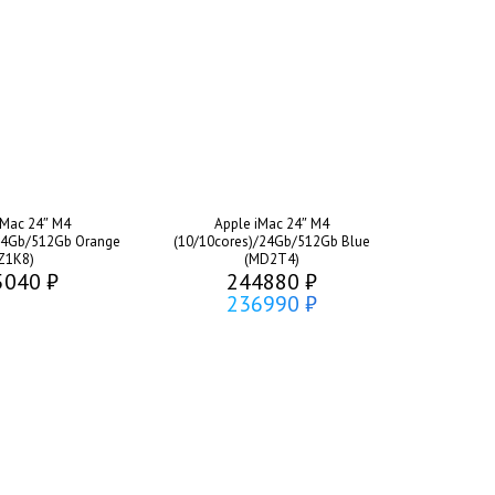
iMac 24″ M4
Apple iMac 24″ M4
24Gb/512Gb Orange
(10/10cores)/24Gb/512Gb Blue
Z1K8)
(MD2T4)
5040 ₽
244880 ₽
236990 ₽