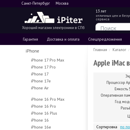
Санкт-Петербург
Москва
13 лет
отличных цен и без
сервиса
Хороший магазин электроники в СПб
Гарантия
Доставка и оплата
Спецпредложения
Главная
Каталог
iPhone
Apple iMac 
iPhone 17 Pro Max
iPhone 17 Pro
256Gb
iPhone 17
256Gb
512Gb
Эк
iPhone 17e
256Gb
512Gb
1Tb
Процессор Ap
iPhone Air
256Gb
512Gb
Емкость 
1Tb
2Tb
256Gb
Оперативная пам
512Gb
iPhone 16 Pro Max
Год мод
512Gb
iPhone 16 Pro
256Gb
Разъ
1Tb
iPhone 16 Plus
128Gb
512Gb
Ц
iPhone 16
128Gb
256Gb
1Tb
Сортировка
по п
iPhone 16e
128Gb
256Gb
512Gb
Чехлы