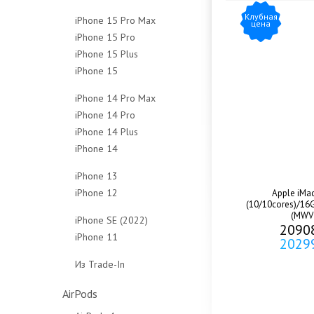
128Gb
256Gb
512Gb
1Tb
Клубная
iPhone 15 Pro Max
цена
256Gb
512Gb
Чехлы
Чехлы
iPhone 15 Pro
256Gb
512Gb
Чехлы
iPhone 15 Plus
128Gb
512Gb
Чехлы
iPhone 15
128Gb
256Gb
1Tb
128Gb
256Gb
512Gb
Чехлы
iPhone 14 Pro Max
256Gb
512Gb
1Tb
iPhone 14 Pro
128Gb
512Gb
Чехлы
Чехлы
iPhone 14 Plus
128Gb
256Gb
Чехлы
iPhone 14
128Gb
256Gb
512Gb
128Gb
256Gb
512Gb
1Tb
iPhone 13
256Gb
512Gb
1Tb
Чехлы
iPhone 12
128Gb
Apple iMa
512Gb
Чехлы
(10/10cores)/16
Чехлы
64Gb
256Gb
(MWV
iPhone SE (2022)
Чехлы
2090
128Gb
512Gb
iPhone 11
64Gb
2029
256Gb
Чехлы
64Gb
128Gb
Из Trade-In
Чехлы
128Gb
256Gb
Защитные стёкла
Чехлы
Чехлы
AirPods
Защитные стёкла
Защитные стёкла