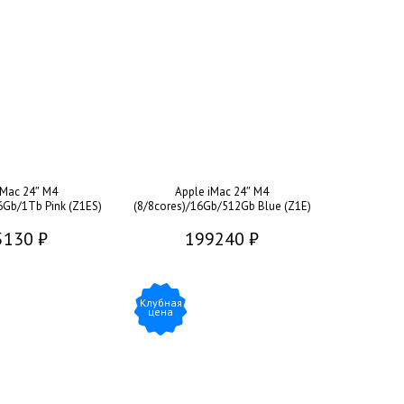
iMac 24″ M4
Apple iMac 24″ M4
6Gb/1Tb Pink (Z1ES)
(8/8cores)/16Gb/512Gb Blue (Z1E)
5130 ₽
199240 ₽
Клубная
цена