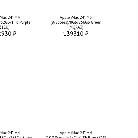
iMac 24″ M4
Apple iMac 24″ M3
/32Gb/1Tb Purple
(8/8cores)/8Gb/256Gb Green
Z1EU)
(MQRA3)
2930 ₽
139310 ₽
iMac 24″ M4
Apple iMac 24″ M4
16Gb/256Gb Silver
(10/10cores)/24Gb/1Tb Blue (Z1E)