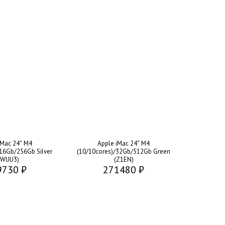
iMac 24″ M4
Apple iMac 24″ M4
16Gb/256Gb Silver
(10/10cores)/32Gb/512Gb Green
MWUU3)
(Z1EN)
9730 ₽
271480 ₽