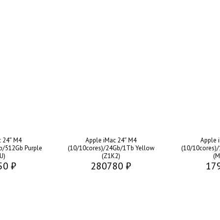
c 24″ M4
Apple iMac 24″ M4
Apple 
b/512Gb Purple
(10/10cores)/24Gb/1Tb Yellow
(10/10cores)/
U)
(Z1K2)
(
50 ₽
280780 ₽
17