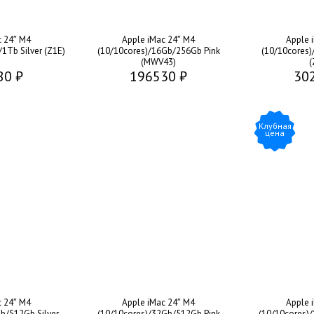
c 24″ M4
Apple iMac 24″ M4
Apple 
1Tb Silver (Z1E)
(10/10cores)/16Gb/256Gb Pink
(10/10cores)
(MWV43)
(
80 ₽
196530 ₽
30
Клубная
цена
c 24″ M4
Apple iMac 24″ M4
Apple 
b/512Gb Silver
(10/10cores)/32Gb/512Gb Pink
(10/10cores)/