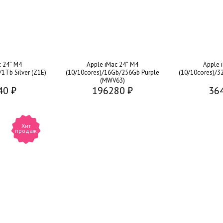
c 24″ M4
Apple iMac 24″ M4
Apple 
1Tb Silver (Z1E)
(10/10cores)/16Gb/256Gb Purple
(10/10cores)/3
(MWV63)
40 ₽
196280 ₽
36
Хит
продаж