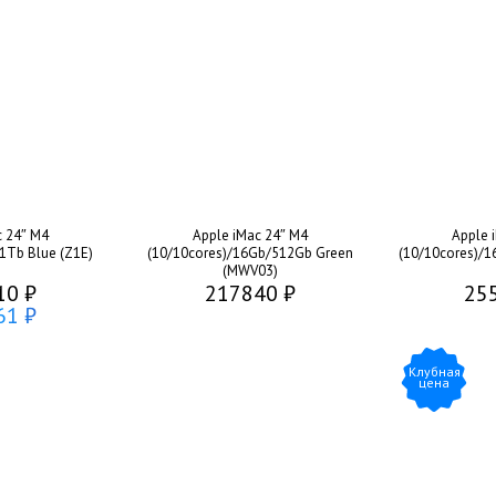
c 24″ M4
Apple iMac 24″ M4
Apple 
1Tb Blue (Z1E)
(10/10cores)/16Gb/512Gb Green
(10/10cores)/1
(MWV03)
10 ₽
217840 ₽
25
61 ₽
Клубная
цена