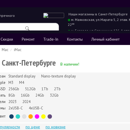
Наши магазины в
Санкт-Петербурге
упречного
м. Маяковская,
ул.Марата 5, 2 этаж.
22
00
м. Беговая,
ул.Савушкина 126, 1 эта
22
00
Скидки
Ремонт
Trade-In
Контакты
Личный кабинет
Mac
iMac
в Санкт-Петербурге
В наличии!
ран
Standard display
Nano-texture display
ple
M3
M4
SSD
256Gb
512Gb
1Tb
2Tb
ять
8Gb
16Gb
24Gb
32Gb
ели
2023
2024
ёмы
2xUSB-C
4xUSB-C
вет
опулярности
по цене
по новизне