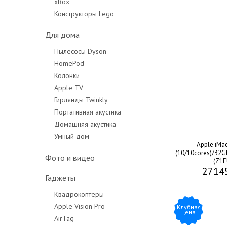
xBox
Конструкторы Lego
Для дома
Пылесосы Dyson
HomePod
Колонки
Apple TV
Гирлянды Twinkly
Портативная акустика
Домашняя акустика
Умный дом
Apple iMa
(10/10cores)/32G
Фото и видео
(Z1E
2714
Гаджеты
Квадрокоптеры
Apple Vision Pro
Клубная
цена
AirTag