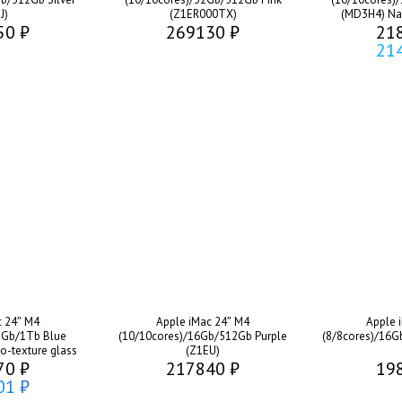
J)
(Z1ER000TX)
(MD3H4) Nan
50 ₽
269130 ₽
21
21
c 24″ M4
Apple iMac 24″ M4
Apple 
2Gb/1Tb Blue
(10/10cores)/16Gb/512Gb Purple
(8/8cores)/16G
-texture glass
(Z1EU)
70 ₽
217840 ₽
19
01 ₽