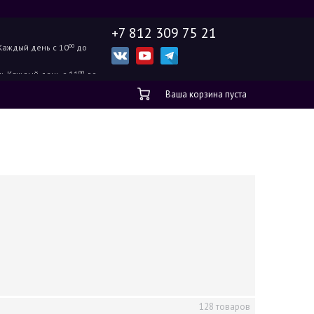
+7 812 309 75 21
Каждый день с 10
00
до
ж.
Каждый день с 11
00
до
Ваша корзина пуста
128 товаров