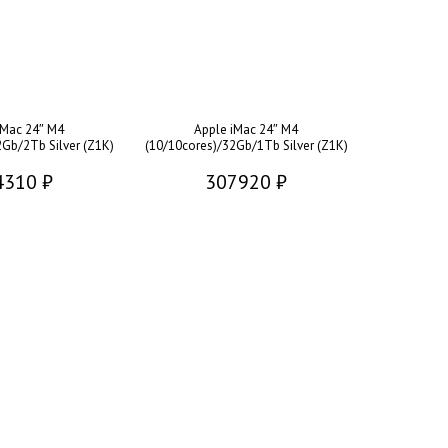
iMac 24″ M4
Apple iMac 24″ M4
2Gb/2Tb Silver (Z1K)
(10/10cores)/32Gb/1Tb Silver (Z1K)
4310 ₽
307920 ₽