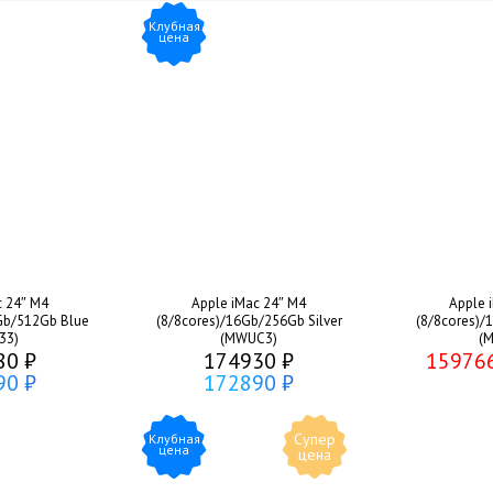
Клубная
цена
c 24″ M4
Apple iMac 24″ M4
Apple 
Gb/512Gb Blue
(8/8cores)/16Gb/256Gb Silver
(8/8cores)/
33)
(MWUC3)
(
80 ₽
174930 ₽
15976
90 ₽
172890 ₽
Супер
Клубная
цена
цена