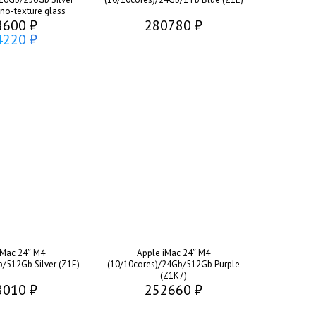
o-texture glass
8600 ₽
280780 ₽
4220 ₽
iMac 24″ M4
Apple iMac 24″ M4
b/512Gb Silver (Z1E)
(10/10cores)/24Gb/512Gb Purple
(Z1K7)
8010 ₽
252660 ₽