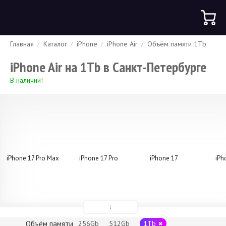
Главная
Каталог
iPhone
iPhone Air
Объём памяти 1Tb
Гарантия
Доставка и оплата
Спецпредложения
Скидки
iPhone Air на 1Tb в Санкт-Петербурге
В наличии!
iPhone 17 Pro Max
iPhone 17 Pro
iPhone 17
iPh
↓
Объём памяти
256Gb
512Gb
1Tb