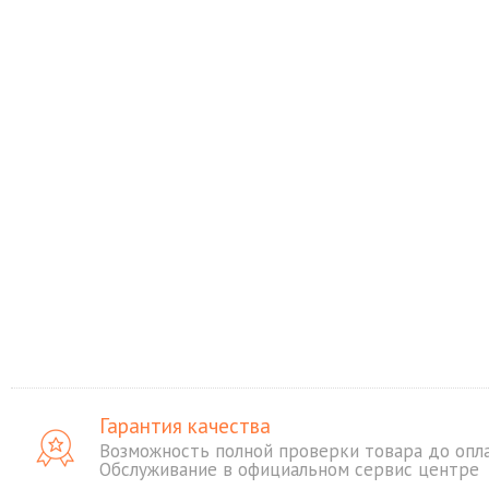
Apple iPhone Air 1Tb Cloud 
(Белый) eSim + eSim
94109
100900
Купить в один клик
Добавить в корзину
Гарантия качества
Возможность полной проверки товара до опл
Обслуживание в официальном сервис центре