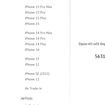
128Gb
256Gb
512Gb
1Tb
iPhone 15 Pro Max
256Gb
512Gb
Чехлы
Чехлы
iPhone 15 Pro
256Gb
512Gb
Чехлы
iPhone 15 Plus
128Gb
512Gb
Чехлы
iPhone 15
128Gb
256Gb
1Tb
128Gb
256Gb
512Gb
Чехлы
iPhone 14 Pro Max
256Gb
512Gb
1Tb
iPhone 14 Pro
128Gb
512Gb
Чехлы
Чехлы
iPhone 14 Plus
Dyson v15 sv51 Orig
128Gb
256Gb
Чехлы
iPhone 14
128Gb
256Gb
512Gb
5631
128Gb
256Gb
512Gb
1Tb
iPhone 13
256Gb
512Gb
1Tb
Чехлы
iPhone 12
128Gb
512Gb
Чехлы
Чехлы
64Gb
256Gb
iPhone SE (2022)
Чехлы
128Gb
512Gb
iPhone 11
64Gb
256Gb
Чехлы
64Gb
128Gb
Из Trade-In
Чехлы
128Gb
256Gb
Защитные стёкла
Чехлы
Чехлы
AirPods
Защитные стёкла
Защитные стёкла