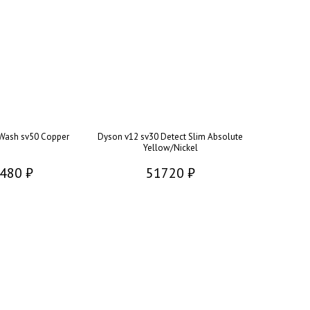
Wash sv50 Copper
Dyson v12 sv30 Detect Slim Absolute
Yellow/Nickel
480 ₽
51720 ₽