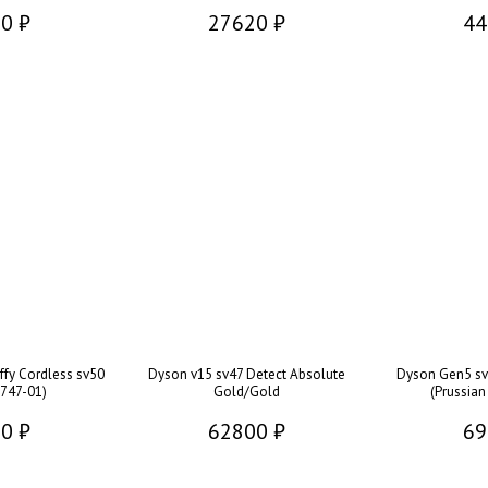
0 ₽
27620 ₽
44
ffy Cordless sv50
Dyson v15 sv47 Detect Absolute
Dyson Gen5 sv
2747-01)
Gold/Gold
(Prussia
0 ₽
62800 ₽
69