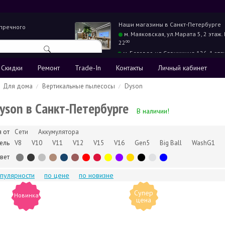
Наши магазины в
Санкт-Петербурге
упречного
м. Маяковская,
ул.Марата 5, 2 этаж.
22
00
м. Беговая,
ул.Савушкина 126, 1 эта
22
00
Скидки
Ремонт
Trade-In
Контакты
Личный кабинет
Для дома
Вертикальные пылесосы
Dyson
yson в Санкт-Петербурге
В наличии!
я от
Сети
Аккумулятора
ель
V8
V10
V11
V12
V15
V16
Gen5
Big Ball
WashG1
вет
опулярности
по цене
по новизне
Супер
Новинка
цена