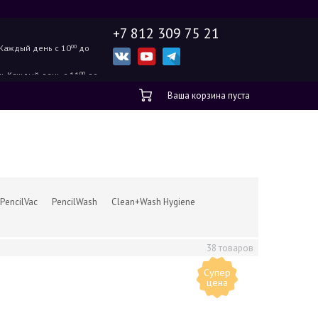
+7 812 309 75 21
Каждый день с 10
00
до
ж.
Каждый день с 11
00
до
Ваша корзина пуста
PencilVac
PencilWash
Clean+Wash Hygiene
38 товаров
Супер
цена