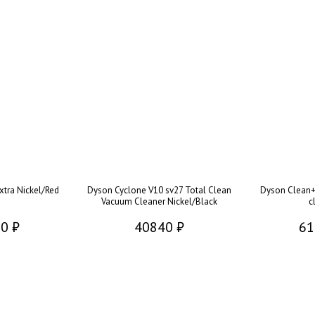
xtra Nickel/Red
Dyson Cyclone V10 sv27 Total Clean
Dyson Clean+
Vacuum Cleaner Nickel/Black
c
0 ₽
40840 ₽
61