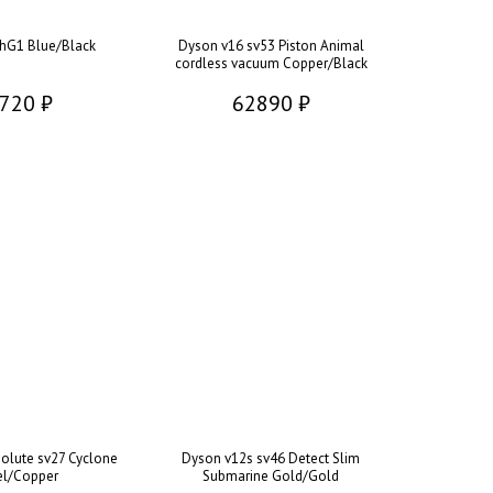
hG1 Blue/Black
Dyson v16 sv53 Piston Animal
cordless vacuum Copper/Black
720 ₽
62890 ₽
olute sv27 Cyclone
Dyson v12s sv46 Detect Slim
el/Copper
Submarine Gold/Gold