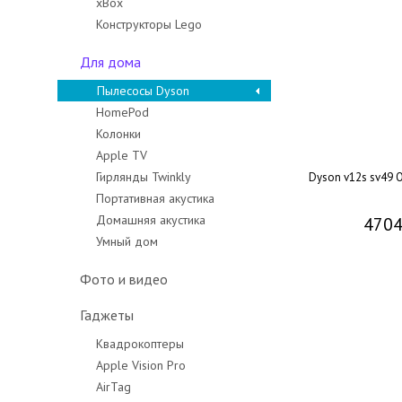
xBox
Конструкторы Lego
Для дома
Пылесосы Dyson
HomePod
Колонки
Apple TV
Гирлянды Twinkly
Dyson v12s sv49 O
Портативная акустика
Домашняя акустика
4704
Умный дом
Фото и видео
Гаджеты
Квадрокоптеры
Apple Vision Pro
AirTag