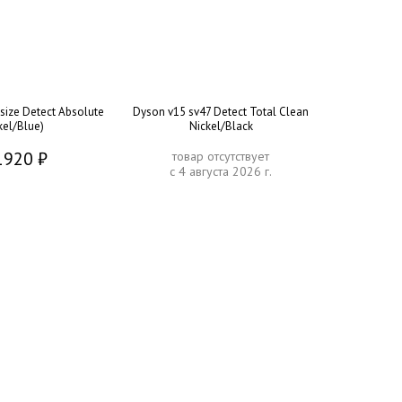
ize Detect Absolute
Dyson v15 sv47 Detect Total Clean
kel/Blue)
Nickel/Black
1920 ₽
товар отсутствует
с 4 августа 2026 г.