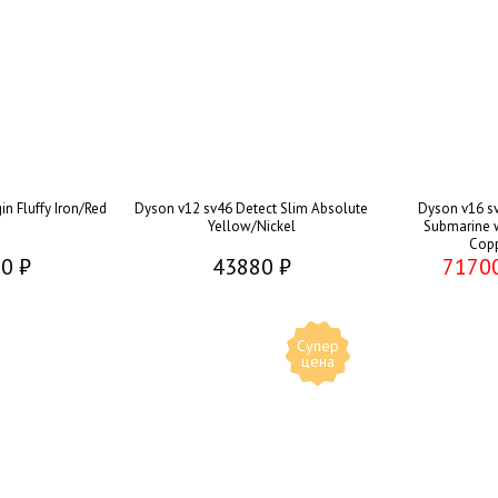
in Fluffy Iron/Red
Dyson v12 sv46 Detect Slim Absolute
Dyson v16 sv
Yellow/Nickel
Submarine 
Copp
0 ₽
43880 ₽
7170
Супер
цена