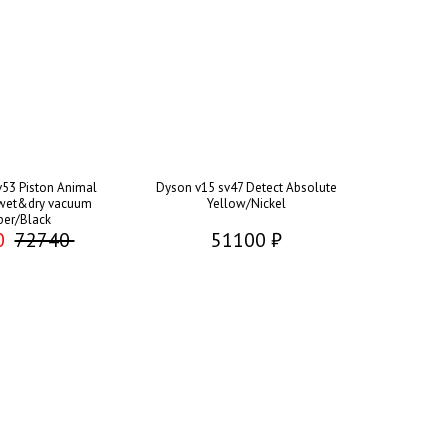
53 Piston Animal
Dyson v15 sv47 Detect Absolute
wet&dry vacuum
Yellow/Nickel
er/Black
0
72740
51100 ₽