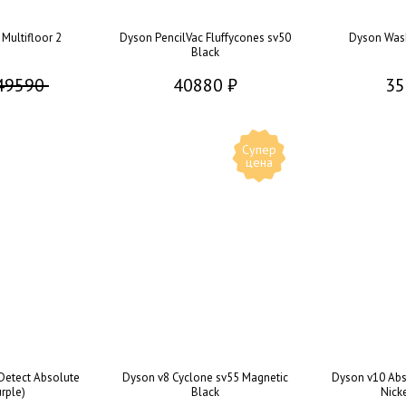
 Multifloor 2
Dyson PencilVac Fluffycones sv50
Dyson Was
Black
49590
40880 ₽
35
Супер
цена
Detect Absolute
Dyson v8 Cyclone sv55 Magnetic
Dyson v10 Abs
urple)
Black
Nick