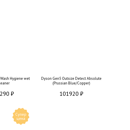
Wash Hygiene wet
Dyson Gen5 Outsize Detect Absolute
leaner
(Prussian Blue/Copper)
290 ₽
101920 ₽
Супер
цена