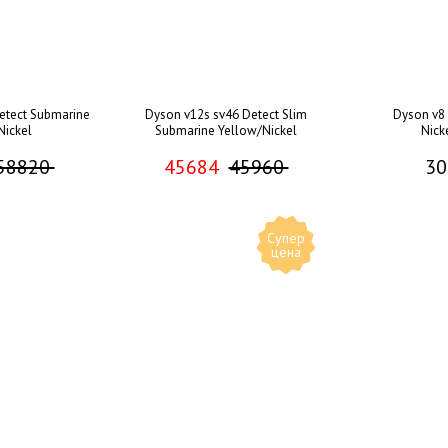
etect Submarine
Dyson v12s sv46 Detect Slim
Dyson v8 
Nickel
Submarine Yellow/Nickel
Nick
58820
45684
45960
30
Супер
цена