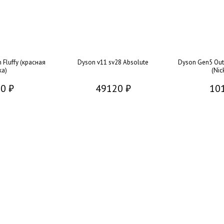
 Fluffy (красная
Dyson v11 sv28 Absolute
Dyson Gen5 Outs
ка)
(Nic
0 ₽
49120 ₽
10