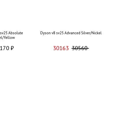
sv25 Absolute
Dyson v8 sv25 Advanced Silver/Nickel
el/Yellow
170 ₽
30163
30560