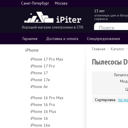
Санкт-Петербург
Москва
13 лет
отличных цен и без
сервиса
Хороший магазин электроники в СПб
Гарантия
Доставка и оплата
Спецпредложения
Главная
Каталог
iPhone
Пылесосы D
iPhone 17 Pro Max
iPhone 17 Pro
256Gb
iPhone 17
256Gb
512Gb
Питаетс
iPhone 17e
256Gb
512Gb
1Tb
Мод
iPhone Air
256Gb
512Gb
1Tb
2Tb
Ц
256Gb
512Gb
iPhone 16 Pro Max
Сортировка
по п
512Gb
iPhone 16 Pro
256Gb
1Tb
iPhone 16 Plus
128Gb
512Gb
iPhone 16
128Gb
256Gb
1Tb
iPhone 16e
128Gb
256Gb
512Gb
Чехлы