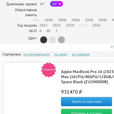
Диагональ экрана
14''
16''
Оперативная
память
8Gb
16Gb
18Gb
24Gb
32Gb
36Gb
Год модели
2021
2023
2024
2025
2026
Wi-Fi
6
6E
7
Цвет
8
Сортировка
по популярности
по цене
по новизне
Новинка
Apple MacBook Pro 16 (2023
Max (16CPU/40GPU/128GB/
Space Black (Z1CM0000E)
931470 ₽
Купить в один клик
Добавить в корзину