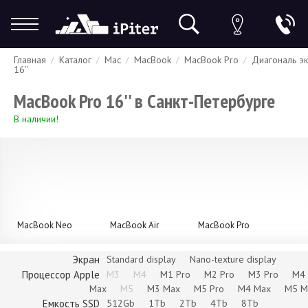
Главная
Каталог
Mac
MacBook
MacBook Pro
Диагональ э
Гарантия
Доставка и оплата
Спецпредложения
Скидки
16''
MacBook Pro 16'' в Санкт-Петербурге
В наличии!
MacBook Neo
MacBook Air
MacBook Pro
Экран
Standard display
Nano-texture display
Процессор Apple
M3
M4
M1 Pro
M2 Pro
M3 Pro
M4 
Max
M5
M3 Max
M5 Pro
M4 Max
M5 M
Емкость SSD
512Gb
1Tb
2Tb
4Tb
8Tb