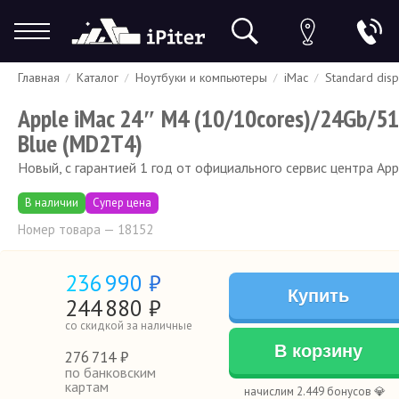
Главная
Каталог
Ноутбуки и компьютеры
iMac
Standard disp
Гарантия
Доставка и оплата
Спецпредложения
Скидки
Apple iMac 24″ M4 (10/10cores)/24Gb/5
Blue (MD2T4)
Новый, с гарантией 1 год от официального сервис центра App
В наличии
Супер цена
Номер товара — 18152
236
990 ₽
Купить
244
880
₽
со скидкой за наличные
В корзину
276
714 ₽
по банковским
картам
начислим 2.449 бонусов 💎