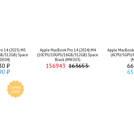
o 14 (2025) M5
Apple MacBook Pro 14 (2024) M4
Apple MacBook 
B/512GB) Space
(10CPU/10GPU/16GB/512GB) Space
(6CPU/5GPU/8
MDE04)
Black (MW2U3)
(
30 ₽
156943
163653
66
90 ₽
65
Супер
цена