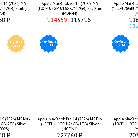
r 13 (2026) M5
Apple MacBook Air 13 (2026) M5
Apple MacBook
512GB) Starlight
(10CPU/8GPU/16GB/512GB) Sky Blue
(10CPU/8GPU/1
A4)
(MDHH4)
(
60 ₽
114559
115716
11
11
Супер
Клубная
Клубная
цена
цена
цена
16 (2026) M5 Max
Apple MacBook Pro 14 (2026) M5 Pro
Apple MacBook
GB/2TB) Silver
(15CPU/16GPU/24GB/1TB) Silver
(10CPU/10GPU
0028)
(MGDN4)
(
40 ₽
227760 ₽
20