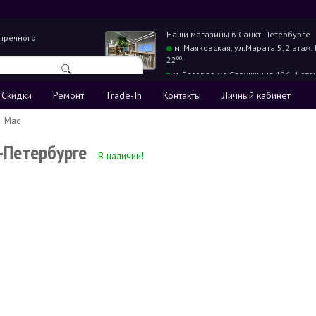
Наши магазины в
Санкт-Петербурге
упречного
м. Маяковская,
ул.Марата 5, 2 этаж.
22
00
м. Беговая,
ул.Савушкина 126, 1 эта
22
00
Скидки
Ремонт
Trade-In
Контакты
Личный кабинет
Mac
-Петербурге
В наличии!