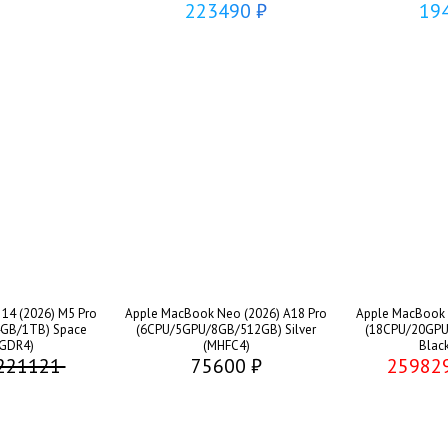
223490 ₽
19
14 (2026) M5 Pro
Apple MacBook Neo (2026) A18 Pro
Apple MacBook P
GB/1TB) Space
(6CPU/5GPU/8GB/512GB) Silver
(18CPU/20GPU
MGDR4)
(MHFC4)
Blac
221121
75600 ₽
25982