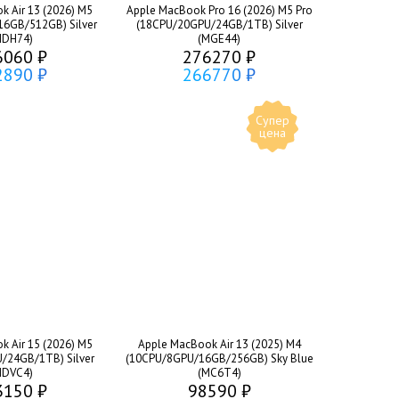
 Air 13 (2026) M5
Apple MacBook Pro 16 (2026) M5 Pro
6GB/512GB) Silver
(18CPU/20GPU/24GB/1TB) Silver
MDH74)
(MGE44)
6060 ₽
276270 ₽
2890 ₽
266770 ₽
Супер
цена
 Air 15 (2026) M5
Apple MacBook Air 13 (2025) M4
/24GB/1TB) Silver
(10CPU/8GPU/16GB/256GB) Sky Blue
MDVC4)
(MC6T4)
3150 ₽
98590 ₽