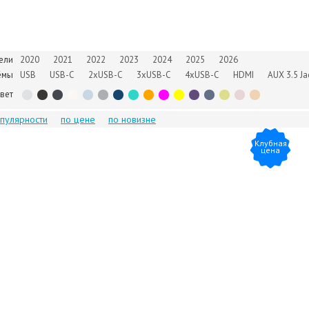
ели
2020
2021
2022
2023
2024
2025
2026
ёмы
USB
USB-C
2xUSB-C
3xUSB-C
4xUSB-C
HDMI
AUX 3.5 Ja
вет
опулярности
по цене
по новизне
Клубная
цена