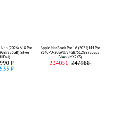
Neo (2026) A18 Pro
Apple MacBook Pro 16 (2024) M4 Pro
GB/256GB) Silver
(14CPU/20GPU/24GB/512GB) Space
MHFA4)
Black (MX2X3)
990 ₽
234051
247988
533 ₽