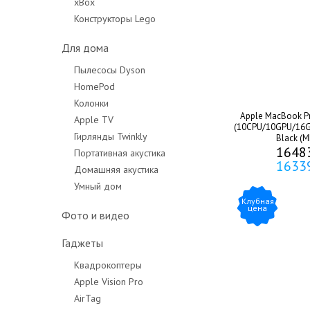
xBox
Конструкторы Lego
Для дома
Пылесосы Dyson
HomePod
Колонки
Apple MacBook Pr
Apple TV
(10CPU/10GPU/16G
Гирлянды Twinkly
Black (
1648
Портативная акустика
1633
Домашняя акустика
Умный дом
Клубная
цена
Фото и видео
Гаджеты
Квадрокоптеры
Apple Vision Pro
AirTag