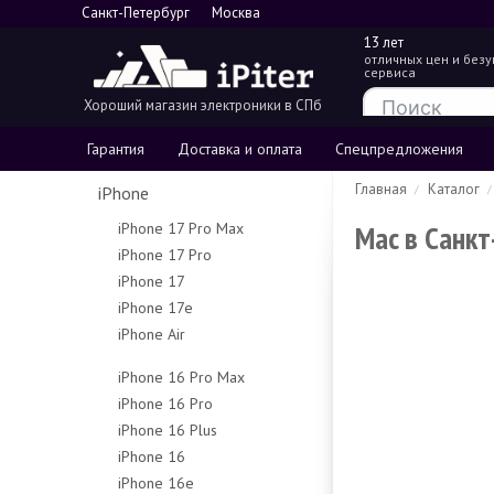
Санкт-Петербург
Москва
13 лет
отличных цен и без
сервиса
Хороший магазин электроники в СПб
Гарантия
Доставка и оплата
Спецпредложения
Главная
Каталог
iPhone
Mac в Санкт
iPhone 17 Pro Max
iPhone 17 Pro
256Gb
iPhone 17
256Gb
512Gb
iPhone 17e
256Gb
512Gb
1Tb
iPhone Air
256Gb
512Gb
1Tb
2Tb
256Gb
512Gb
iPhone 16 Pro Max
512Gb
iPhone 16 Pro
256Gb
1Tb
iPhone 16 Plus
128Gb
512Gb
iPhone 16
128Gb
256Gb
1Tb
iPhone 16e
128Gb
256Gb
512Gb
Чехлы