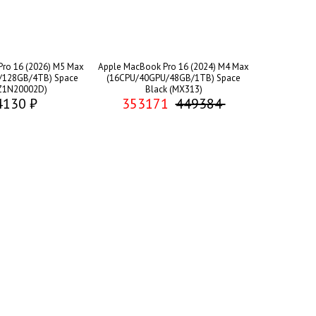
ro 16 (2026) M5 Max
Apple MacBook Pro 16 (2024) M4 Max
/128GB/4TB) Space
(16CPU/40GPU/48GB/1TB) Space
(Z1N20002D)
Black (MX313)
4130 ₽
353171
449384