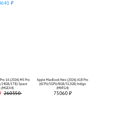
4641 ₽
ro 16 (2026) M5 Pro
Apple MacBook Neo (2026) A18 Pro
/24GB/1TB) Space
(6CPU/5GPU/8GB/512GB) Indigo
k (MGEA4)
(MHFG4)
9
260350
75060 ₽