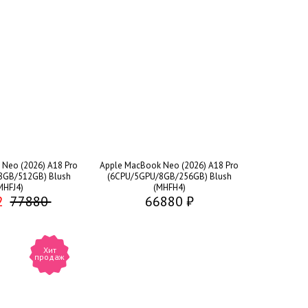
Neo (2026) A18 Pro
Apple MacBook Neo (2026) A18 Pro
8GB/512GB) Blush
(6CPU/5GPU/8GB/256GB) Blush
MHFJ4)
(MHFH4)
2
77880
66880 ₽
Хит
продаж