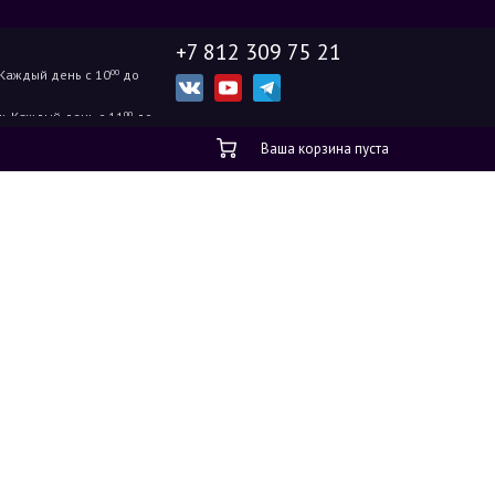
+7 812 309 75 21
Каждый день с 10
00
до
ж.
Каждый день с 11
00
до
Ваша корзина пуста