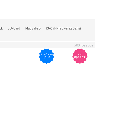
ck
SD-Card
MagSafe 3
RJ45 (Интернет кабель)
500 товаров
Клубная
Хит
цена
продаж