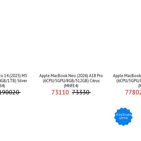
o 14 (2025) M5
Apple MacBook Neo (2026) A18 Pro
Apple MacBook 
GB/1TB) Silver
(6CPU/5GPU/8GB/512GB) Citrus
(6CPU/5GPU/
64)
(MHFE4)
(
190020
73110
73330
7780
Клубная
цена