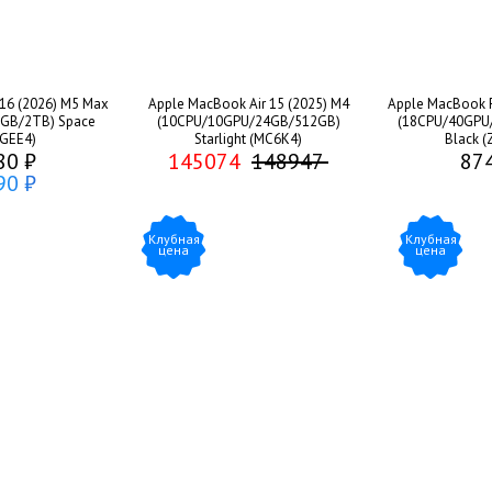
16 (2026) M5 Max
Apple MacBook Air 15 (2025) M4
Apple MacBook P
GB/2TB) Space
(10CPU/10GPU/24GB/512GB)
(18CPU/40GPU
MGEE4)
Starlight (MC6K4)
Black 
80 ₽
145074
148947
87
90 ₽
Клубная
Клубная
цена
цена