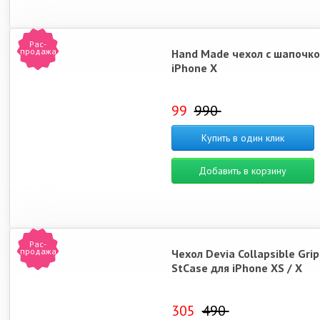
Рас-
продажа
Hand Made чехол c шапочко
iPhone X
99
990
Купить в один клик
Добавить в корзину
Рас-
продажа
Чехол Devia Collapsible Grip
StCase для iPhone XS / X
305
490