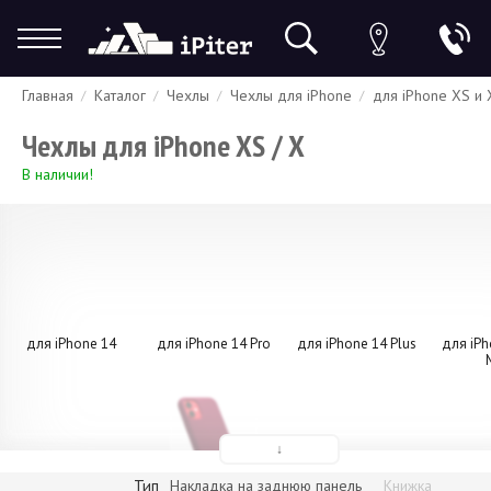
Главная
Каталог
Чехлы
Чехлы для iPhone
для iPhone XS и 
Гарантия
Доставка и оплата
Спецпредложения
Скидки
Чехлы для iPhone XS / X
В наличии!
для iPhone 14
для iPhone 14 Pro
для iPhone 14 Plus
для iPh
↓
Тип
Накладка на заднюю панель
Книжка