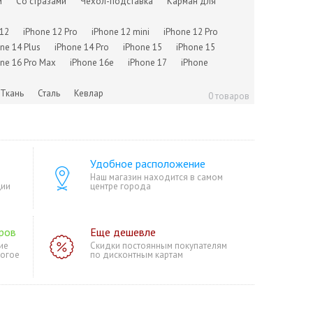
м
Со стразами
Чехол-подставка
Карман для
 12
iPhone 12 Pro
iPhone 12 mini
iPhone 12 Pro
ne 14 Plus
iPhone 14 Pro
iPhone 15
iPhone 15
o
для iPhone XS Max
ne 16 Pro Max
iPhone 16e
iPhone 17
iPhone
Ткань
Сталь
Кевлар
0 товаров
Удобное расположение
Наш магазин находится в самом
ции
центре города
ров
Еще дешевле
ие
Скидки постоянным покупателям
ногое
по дисконтным картам