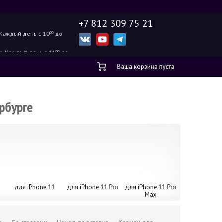
+7 812 309 75 21
Каждый день с 10
00
до
ж.
Каждый день с 11
00
до
Ваша корзина пуста
рбурге
для iPhone 11
для iPhone 11 Pro
для iPhone 11 Pro
Max