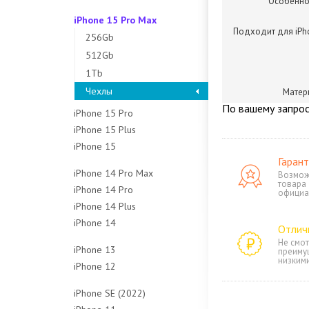
Особенно
128Gb
256Gb
512Gb
1Tb
iPhone 15 Pro Max
256Gb
512Gb
Чехлы
Подходит для iPh
Чехлы
256Gb
512Gb
Чехлы
512Gb
для iPhone 12 / 12
Чехлы
Pro
1Tb
Чехлы
Матер
По вашему запрос
iPhone 15 Pro
iPhone 15 Plus
128Gb
iPhone 15
128Gb
256Gb
Гарант
128Gb
256Gb
512Gb
iPhone 14 Pro Max
Возмож
256Gb
512Gb
1Tb
товара
iPhone 14 Pro
128Gb
официа
512Gb
Чехлы
Чехлы
iPhone 14 Plus
128Gb
256Gb
Чехлы
iPhone 14
128Gb
256Gb
512Gb
Отлич
128Gb
256Gb
512Gb
Не смот
1Tb
iPhone 13
преиму
256Gb
512Gb
1Tb
низким
Чехлы
iPhone 12
128Gb
512Gb
Чехлы
Чехлы
64Gb
256Gb
iPhone SE (2022)
Чехлы
128Gb
512Gb