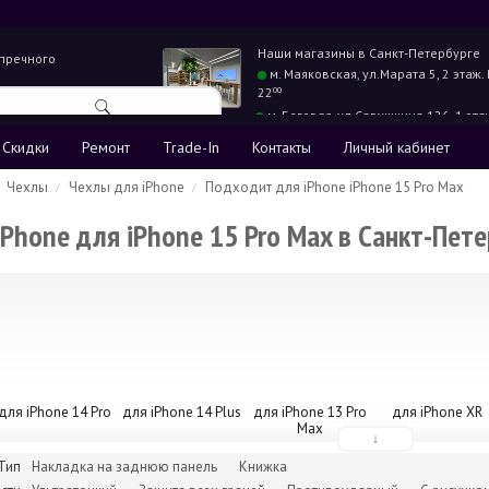
Наши магазины в
Санкт-Петербурге
упречного
м. Маяковская,
ул.Марата 5, 2 этаж.
22
00
м. Беговая,
ул.Савушкина 126, 1 эта
22
00
Скидки
Ремонт
Trade-In
Контакты
Личный кабинет
Чехлы
Чехлы для iPhone
Подходит для iPhone iPhone 15 Pro Max
Phone для iPhone 15 Pro Max в Санкт-Пете
для iPhone 14 Pro
для iPhone 14 Plus
для iPhone 13 Pro
для iPhone XR
Max
↓
Тип
Накладка на заднюю панель
Книжка