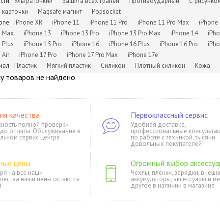
сти
Ультратонкий
Защита всех граней
Противоударный
С рисунко
карточки
Magsafe магнит
Popsocket
one
iPhone XR
iPhone 11
iPhone 11 Pro
iPhone 11 Pro Max
iPhone
Max
iPhone 13
iPhone 13 Pro
iPhone 13 Pro Max
iPhone 14
iPho
для iPhone 12 Mini
для iPhone 13 Pro
для iPhone XS и X
для iPhone 12 Pr
Plus
iPhone 15 Pro
iPhone 16
iPhone 16 Plus
iPhone 16 Pro
iPho
Max
Air
iPhone 17 Pro
iPhone 17 Pro Max
iPhone 17e
иал
Пластик
Мягкий пластик
Силикон
Плотный силикон
Кожа
у товаров не найдено
ия качества
Первоклассный сервис
ность полной проверки
Удобная доставка,
 до оплаты. Обслуживание в
профессиональные консульта
льном сервис центре
по работе с техникой, тысячи
довольных покупателей
ные цены
Огромный выбор аксессуа
ря на все наши
Чехлы, плёнки, зарядки, внешн
щества наши цены остаются
аккумуляторы, аксессуары и м
и
другое в наличии в магазине