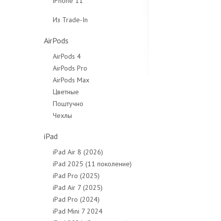
iPhone 11
64Gb
256Gb
Чехлы
64Gb
128Gb
Из Trade-In
Чехлы
128Gb
256Gb
Защитные стёкла
Чехлы
Чехлы
AirPods
Защитные стёкла
Защитные стёкла
AirPods 4
AirPods Pro
AirPods Max
Цветные
Поштучно
Чехлы
iPad
iPad Air 8 (2026)
iPad 2025 (11 поколение)
iPad Pro (2025)
iPad Air 7 (2025)
iPad Pro (2024)
iPad Mini 7 2024