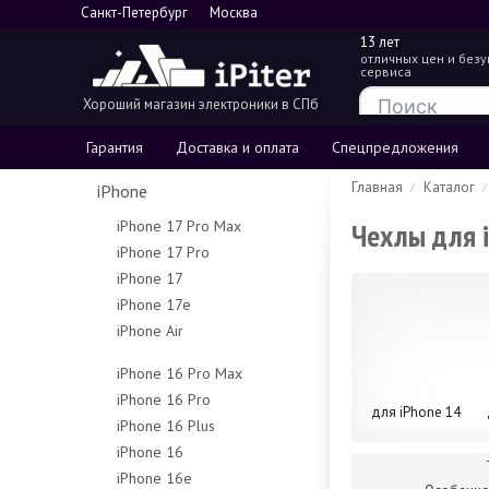
Санкт-Петербург
Москва
13 лет
отличных цен и без
сервиса
Хороший магазин электроники в СПб
Гарантия
Доставка и оплата
Спецпредложения
Главная
Каталог
iPhone
Чехлы для i
iPhone 17 Pro Max
iPhone 17 Pro
256Gb
iPhone 17
256Gb
512Gb
iPhone 17e
256Gb
512Gb
1Tb
iPhone Air
256Gb
512Gb
1Tb
2Tb
256Gb
512Gb
iPhone 16 Pro Max
512Gb
iPhone 16 Pro
256Gb
для iPhone 14
1Tb
iPhone 16 Plus
128Gb
512Gb
iPhone 16
128Gb
256Gb
1Tb
iPhone 16e
128Gb
256Gb
512Gb
Чехлы