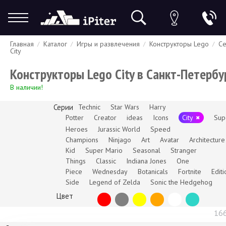
Главная
Каталог
Игры и развлечения
Конструкторы Lego
С
Гарантия
Доставка и оплата
Спецпредложения
Скидки
City
Конструкторы Lego City в Санкт-Петербу
В наличии!
Серии
Technic
Star Wars
Harry
Potter
Creator
ideas
Icons
City
Sup
Heroes
Jurassic World
Speed
Champions
Ninjago
Art
Avatar
Architecture
Kid
Super Mario
Seasonal
Stranger
Things
Classic
Indiana Jones
One
Piece
Wednesday
Botanicals
Fortnite
Editi
Side
Legend of Zelda
Sonic the Hedgehog
Цвет
16