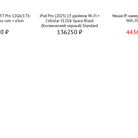
5T Pro 12Gb/1Tb
iPad Pro (2025) 13 дюймов Wi-Fi +
Умная IP-каме
no-sim + eSim
Cellular 512Gb Space Black
WiFi, 
(Космический черный) Standard
0 ₽
136250 ₽
glass
443