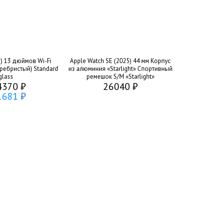
5) 13 дюймов Wi-Fi
Apple Watch SE (2025) 44 мм Корпус
еребристый) Standard
из алюминия «Starlight» Спортивный
glass
ремешок S/M «Starlight»
4370 ₽
26040 ₽
1681 ₽