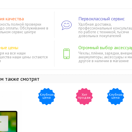
ия качества
Первоклассный сервис
ность полной проверки
Удобная доставка,
 до оплаты. Обслуживание в
профессиональные консульта
льном сервис центре
по работе с техникой, тысячи
довольных покупателей
ные цены
Огромный выбор аксессуа
ря на все наши
Чехлы, плёнки, зарядки, внешн
щества наши цены остаются
аккумуляторы, аксессуары и м
и
другое в наличии в магазине
ом также смотрят
Клубная
Хит
Клубная
цена
продаж
цена