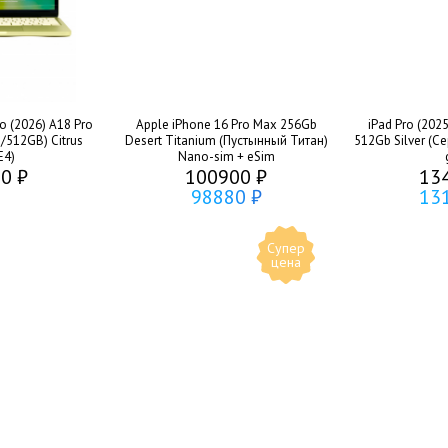
 (2026) A18 Pro
Apple iPhone 16 Pro Max 256Gb
iPad Pro (202
512GB) Citrus
Desert Titanium (Пустынный Титан)
512Gb Silver (С
E4)
Nano-sim + eSim
0 ₽
100900 ₽
13
98880 ₽
13
Супер
цена