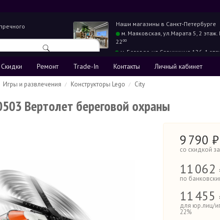
Наши магазины в
Санкт-Петербурге
упречного
м. Маяковская,
ул.Марата 5, 2 этаж.
22
00
м. Беговая,
ул.Савушкина 126, 1 эта
22
00
Скидки
Ремонт
Trade-In
Контакты
Личный кабинет
Игры и развлечения
Конструкторы Lego
City
60503 Вертолет береговой охраны
9
790
₽
со скидкой з
11
062 
по банковски
11
455 
для юр.лиц/и
22%