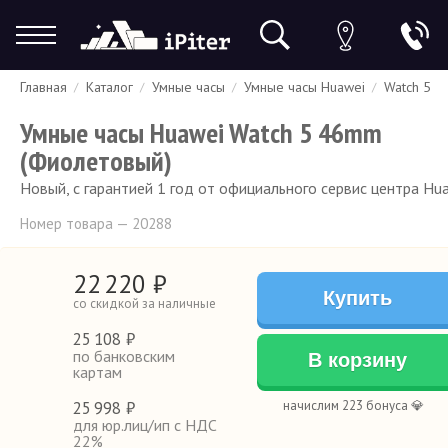
Главная
Каталог
Умные часы
Умные часы Huawei
Watch 5
Гарантия
Доставка и оплата
Спецпредложения
Скидки
Умные часы Huawei Watch 5 46mm
(Фиолетовый)
Новый, с гарантией 1 год от официального сервис центра Hu
Номер товара — 20288
22
220
₽
Купить
со скидкой за наличные
25
108 ₽
по банковским
В корзину
картам
25
998 ₽
начислим 223 бонуса 💎
для юр.лиц/ип с НДС
22%