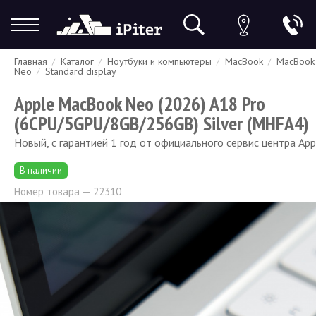
Главная
Каталог
Ноутбуки и компьютеры
MacBook
MacBook
Гарантия
Доставка и оплата
Спецпредложения
Скидки
Neo
Standard display
Apple MacBook Neo (2026) A18 Pro
(6CPU/5GPU/8GB/256GB) Silver (MHFA4)
Новый, с гарантией 1 год от официального сервис центра App
В наличии
Номер товара — 22310