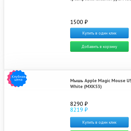
1500 ₽
Купить в один клик
Добавить в корзину
Клубная
Хит
продаж
цена
Мышь Apple Magic Mouse U
White (MXK53)
8290 ₽
8219 ₽
Купить в один клик