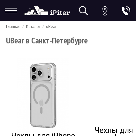
Главная
Каталог
uBear
Гарантия
Доставка и оплата
Спецпредложения
Скидки
UBear в Санкт-Петербурге
Чехлы для
Чехлы для iPhone