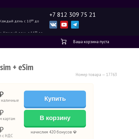
+7 812 309 75 21
Каждый день с 10
00
до
ж.
Каждый день с 11
00
до
Ваша корзина пуста
sim + eSim
Номер товара — 17763
₽
Купить
а наличные
₽
В корзину
м картам
₽
начислим 420 бонусов 💎
п с НДС