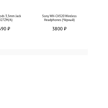
ods 3,5mm Jack
Sony WH-CH520 Wireless
827ZM/A)
Headphones (Чёрный)
690 ₽
3800 ₽