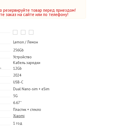
о резервируйте товар перед приездом!
е заказ на сайте или по телефону!
Lemon / Лемон
256Gb
Устройство
Кабель зарядки
ь
12Gb
2024
USB-C
Dual Nano-sim + eSim
5G
6.67''
Пластик + стекло
Xiaomi
1 год