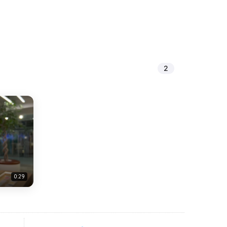
2
0:29