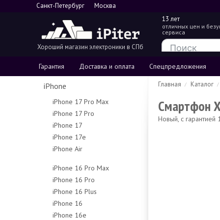
Санкт-Петербург
Москва
13 лет
отличных цен и без
сервиса
Хороший магазин электроники в СПб
Гарантия
Доставка и оплата
Спецпредложения
Главная
Каталог
iPhone
Смартфон X
iPhone 17 Pro Max
iPhone 17 Pro
256Gb
Новый, с гарантией 
iPhone 17
256Gb
512Gb
iPhone 17e
256Gb
512Gb
1Tb
iPhone Air
256Gb
512Gb
1Tb
2Tb
256Gb
512Gb
iPhone 16 Pro Max
512Gb
iPhone 16 Pro
256Gb
1Tb
iPhone 16 Plus
128Gb
512Gb
iPhone 16
128Gb
256Gb
1Tb
iPhone 16e
128Gb
256Gb
512Gb
Чехлы