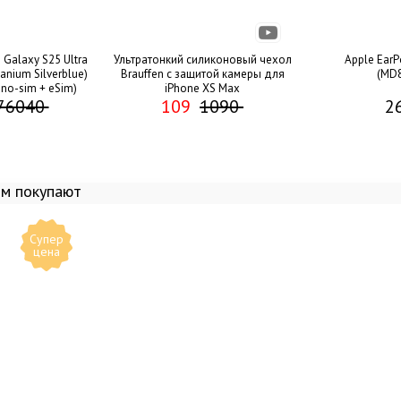
видео
Galaxy S25 Ultra
Ультратонкий силиконовый чехол
Apple EarP
anium Silverblue)
Brauffen с защитой камеры для
(MD
no-sim + eSim)
iPhone XS Max
76040
109
1090
2
ом покупают
Супер
цена