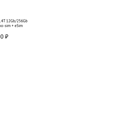
14T 12Gb/256Gb
no-sim + eSim
0 ₽