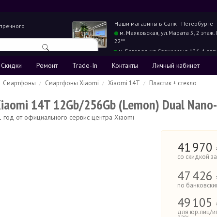
Наши магазины в
Санкт-Петербурге
упречного
м. Маяковская,
ул.Марата 5, 2 этаж.
22
00
м. Беговая,
ул.Савушкина 126, 1 эта
22
00
Скидки
Ремонт
Trade-In
Контакты
Личный кабинет
Смартфоны
Смартфоны Xiaomi
Xiaomi 14T
Пластик + стекло
iaomi 14T 12Gb/256Gb (Lemon) Dual Nano-
1 год от официального сервис центра Xiaomi
41
970
со скидкой з
47
426 
по банковски
49
105 
для юр.лиц/и