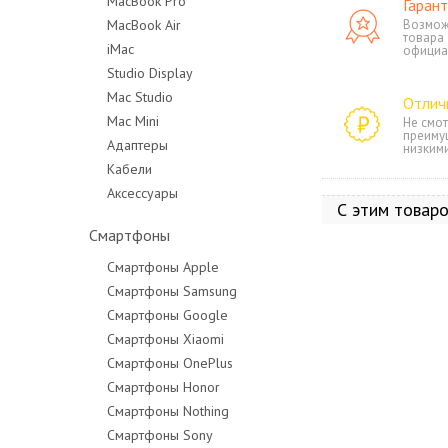
MacBook Pro
Гарант
MacBook Air
Возмож
MacBook Pro 14"
товара
iMac
официа
MacBook Pro 16"
Studio Display
Mac Studio
Отлич
Mac Mini
Не смот
преиму
Адаптеры
низким
Кабели
Аксессуары
С этим товар
Смартфоны
Смартфоны Apple
Смартфоны Samsung
Смартфоны Google
Смартфоны Xiaomi
Смартфоны OnePlus
Смартфоны Honor
Смартфоны Nothing
Смартфоны Sony