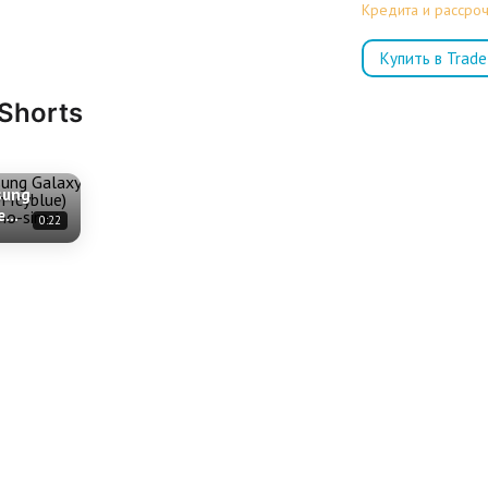
Кредита и рассроч
Купить в Trade
 Shorts
sung
e
0:22
ue) SM-
o-sim +