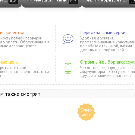
0:20
0:21
0:
3013-
Case with Anchor Blue
алюминия «Rose Gold»
Ocean Band One Size
Спортивная петля
«Plum»
ия качества
Первоклассный сервис
ность полной проверки
Удобная доставка,
 до оплаты. Обслуживание в
профессиональные консульта
льном сервис центре
по работе с техникой, тысячи
довольных покупателей
ные цены
Огромный выбор аксессуа
ря на все наши
Чехлы, плёнки, зарядки, внешн
щества наши цены остаются
аккумуляторы, аксессуары и м
и
другое в наличии в магазине
ом также смотрят
Супер
цена