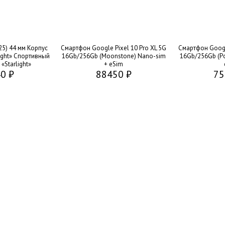
25) 44 мм Корпус
Смартфон Google Pixel 10 Pro XL 5G
Смартфон Google
ight» Спортивный
16Gb/256Gb (Moonstone) Nano-sim
16Gb/256Gb (Po
«Starlight»
+ eSim
0 ₽
88450 ₽
75