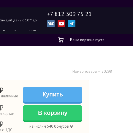
+7 812 309 75 21
Каждый день с 10
00
до
ж.
Каждый день с 11
00
до
Ваша корзина пуста
Номер товара — 20298
₽
Купить
а наличные
₽
В корзину
м картам
₽
начислим 540 бонусов 💎
п с НДС