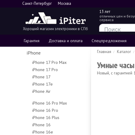
Санкт-Петербург
Москва
13 лет
отличных цен и без
сервиса
Хороший магазин электроники в СПб
Гарантия
Доставка и оплата
Спецпредложения
Главная
Каталог
iPhone
Умные часы
iPhone 17 Pro Max
iPhone 17 Pro
256Gb
Новый, с гарантией
iPhone 17
256Gb
512Gb
iPhone 17e
256Gb
512Gb
1Tb
iPhone Air
256Gb
512Gb
1Tb
2Tb
256Gb
512Gb
iPhone 16 Pro Max
512Gb
iPhone 16 Pro
256Gb
1Tb
iPhone 16 Plus
128Gb
512Gb
iPhone 16
128Gb
256Gb
1Tb
iPhone 16e
128Gb
256Gb
512Gb
Чехлы