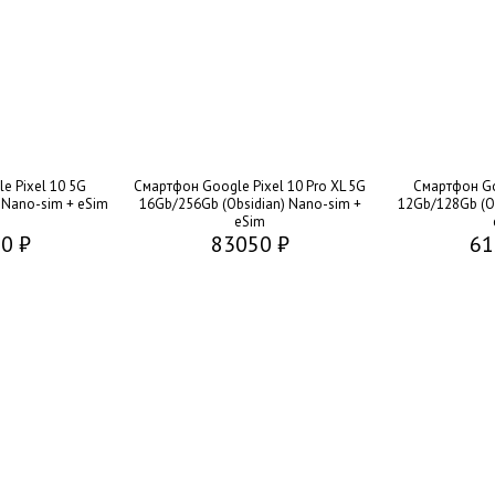
e Pixel 10 5G
Смартфон Google Pixel 10 Pro XL 5G
Смартфон Go
 Nano-sim + eSim
16Gb/256Gb (Obsidian) Nano-sim +
12Gb/128Gb (Ob
eSim
0 ₽
83050 ₽
61