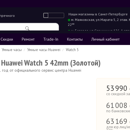
Наши магазины в
Санкт-Петербурге
упречного
м. Маяковская,
ул.Марата 5, 2 этаж.
22
00
м. Беговая,
ул.Савушкина 126, 1 эта
22
00
Скидки
Ремонт
Trade-In
Контакты
Личный кабинет
Умные часы
Умные часы Huawei
Watch 5
 Huawei Watch 5 42mm (Золотой)
 1 год от официального сервис центра Huawei
53
990
со скидкой з
61
008 
по банковски
63
169 
для юр.лиц/и