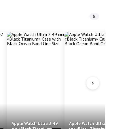
8
Apple Watch Ultra 2 49
Apple Watch Ultra 3 49
A
мм «Black Titanium»
мм «Black Titanium»
м