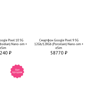
ogle Pixel 10 5G
Смартфон Google Pixel 9 5G
sidian) Nano-sim +
12Gb/128Gb (Porcelain) Nano-sim +
eSim
eSim
240 ₽
58770 ₽
Хит
продаж