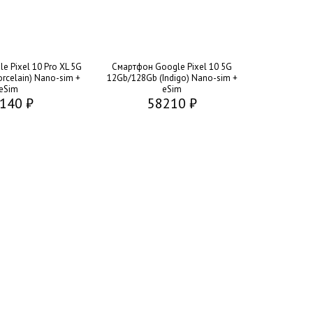
 Pixel 10 Pro XL 5G
Смартфон Google Pixel 10 5G
rcelain) Nano-sim +
12Gb/128Gb (Indigo) Nano-sim +
eSim
eSim
140 ₽
58210 ₽