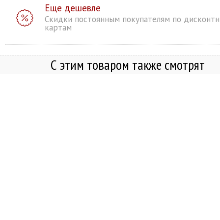
Еще дешевле
Скидки постоянным покупателям по дисконт
картам
С этим товаром также смотрят
Внешний аккумулятор VLP 
Energy 5000 mAh (Белый)
Купить в один клик
Добавить в корзину