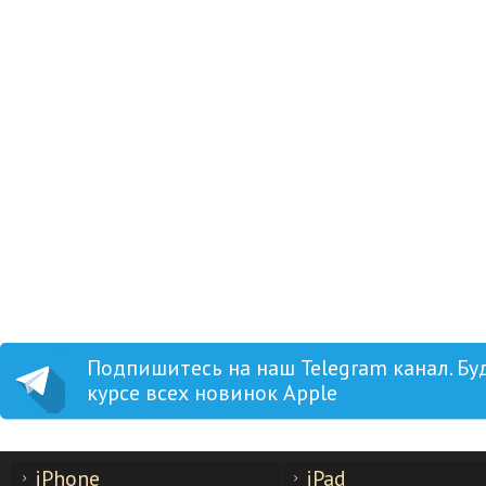
Apple Watch SE (2024) 40 м
Корпус из алюминия «Midni
Спортивный ремешок S/M
«Midnight»
20716
21158
Купить в один клик
Добавить в корзину
Подпишитесь на наш Telegram канал. Бу
курсе всех новинок Apple
iPhone
iPad