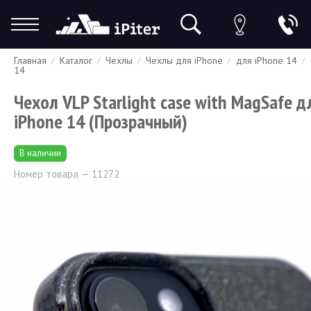
Главная
Каталог
Чехлы
Чехлы для iPhone
для iPhone 14
Гарантия
Доставка и оплата
Спецпредложения
Скидки
14
Чехол VLP Starlight case with MagSafe д
iPhone 14 (Прозрачный)
В наличии
Номер товара — 11272