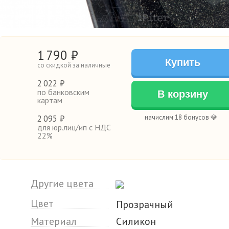
1
790
₽
Купить
со скидкой за наличные
2
022 ₽
по банковским
В корзину
картам
2
095 ₽
начислим 18 бонусов 💎
для юр.лиц/ип с НДС
22%
Другие цвета
Цвет
Прозрачный
Материал
Силикон