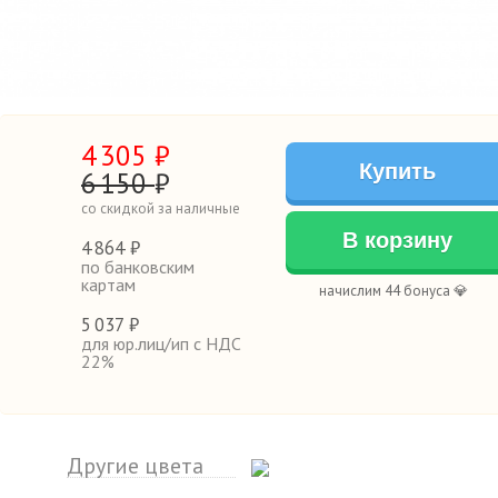
4
305
₽
Купить
6
150
₽
со скидкой за наличные
В корзину
4
864 ₽
по банковским
картам
начислим 44 бонуса 💎
5
037 ₽
для юр.лиц/ип с НДС
22%
Другие цвета