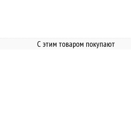
Добавить в корзину
С этим товаром покупают
Защитное 3D стекло Remax
iPhone 17 / 16 Pro
Купить в один клик
Добавить в корзину