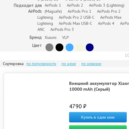
Подходит для
AirPods 1
AirPods 2
AirPods 3 (Lightning)
AirPods
(Magsafe)
AirPods Pro 1
AirPods Pro 2
Lightning
AirPods Pro 2 USB-C
AirPods Max
Lightning
AirPods Max USB-C
AirPods 4
AirP
ANC
AirPods Pro 3
Бренд
Xiaomi
VLP
Цвет
1
Сортировка
по популярности
по цене
по новизне
Внешний аккумулятор Xiao
10000 mAh (Серый)
4790 ₽
Купить в один клик