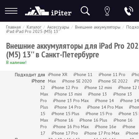
Главная
Каталог
Аксессуары
Внешние аккумуляторы
Подхо
Гарантия
Доставка и оплата
Спецпредложения
Скидки
iPad iPad Pro 2025 (M5) 13''
Внешние аккумуляторы для iPad Pro 202
(M5) 13'' в Санкт-Петербурге
В наличии!
Подходит для
iPhone XR
iPhone 11
iPhone 11 Pro
iPh
iPhone
Max
iPhone SE 2020
iPhone SE 2022
iP
12
iPhone 12 Pro
iPhone 12 mini
iPhone 12 
Max
iPhone 13 mini
iPhone 13
iPhone 13
Pro
iPhone 13 Pro Max
iPhone 14
iPhone 14
Plus
iPhone 14 Pro
iPhone 14 Pro Max
iPho
15
iPhone 15 Plus
iPhone 15 Pro
iPhone 15
Max
iPhone 16
iPhone 16 Plus
iPhone 16
Pro
iPhone 16 Pro Max
iPhone 16e
iPhone
17
iPhone 17 Pro
iPhone 17 Pro Max
iPhone