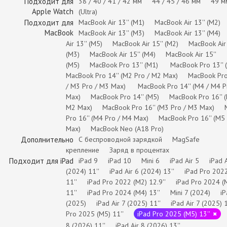
Подходит для
38 / 40 / 41 / 42 мм
44 / 45 / 46 мм
49 м
Apple Watch
(Ultra)
Подходит для
MacBook Air 13'' (M1)
MacBook Air 13'' (M2)
MacBook
MacBook Air 13'' (M3)
MacBook Air 13'' (M4)
Air 13'' (M5)
MacBook Air 15'' (M2)
MacBook Air 
(M3)
MacBook Air 15'' (M4)
MacBook Air 15''
(M5)
MacBook Pro 13'' (M1)
MacBook Pro 13'' 
MacBook Pro 14'' (M2 Pro / M2 Max)
MacBook Pro
/ M3 Pro / M3 Max)
MacBook Pro 14'' (M4 / M4 P
Max)
MacBook Pro 14'' (M5)
MacBook Pro 16'' 
M2 Max)
MacBook Pro 16'' (M3 Pro / M3 Max)
Pro 16'' (M4 Pro / M4 Max)
MacBook Pro 16'' (M5
Max)
MacBook Neo (A18 Pro)
Дополнительно
С беспроводной зарядкой
MagSafe
крепление
Заряд в процентах
Подходит для iPad
iPad 9
iPad 10
Mini 6
iPad Air 5
iPad A
(2024) 11''
iPad Air 6 (2024) 13''
iPad Pro 202
11''
iPad Pro 2022 (M2) 12.9''
iPad Pro 2024 (
11''
iPad Pro 2024 (M4) 13''
Mini 7 (2024)
i
(2025)
iPad Air 7 (2025) 11''
iPad Air 7 (2025) 1
Pro 2025 (M5) 11''
iPad Pro 2025 (M5) 13''
8 (2026) 11''
iPad Air 8 (2026) 13''