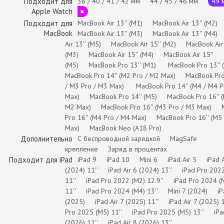
Подходит для
38 / 40 / 41 / 42 мм
44 / 45 / 46 мм
49 м
Apple Watch
Подходит для
MacBook Air 13'' (M1)
MacBook Air 13'' (M2)
MacBook
MacBook Air 13'' (M3)
MacBook Air 13'' (M4)
Air 13'' (M5)
MacBook Air 15'' (M2)
MacBook Air 
(M3)
MacBook Air 15'' (M4)
MacBook Air 15''
(M5)
MacBook Pro 13'' (M1)
MacBook Pro 13'' 
MacBook Pro 14'' (M2 Pro / M2 Max)
MacBook Pro
/ M3 Pro / M3 Max)
MacBook Pro 14'' (M4 / M4 P
Max)
MacBook Pro 14'' (M5)
MacBook Pro 16'' 
M2 Max)
MacBook Pro 16'' (M3 Pro / M3 Max)
Pro 16'' (M4 Pro / M4 Max)
MacBook Pro 16'' (M5
Max)
MacBook Neo (A18 Pro)
Дополнительно
С беспроводной зарядкой
MagSafe
крепление
Заряд в процентах
Подходит для iPad
iPad 9
iPad 10
Mini 6
iPad Air 5
iPad A
(2024) 11''
iPad Air 6 (2024) 13''
iPad Pro 202
11''
iPad Pro 2022 (M2) 12.9''
iPad Pro 2024 (
11''
iPad Pro 2024 (M4) 13''
Mini 7 (2024)
i
(2025)
iPad Air 7 (2025) 11''
iPad Air 7 (2025) 1
Pro 2025 (M5) 11''
iPad Pro 2025 (M5) 13''
iPa
(2026) 11''
iPad Air 8 (2026) 13''