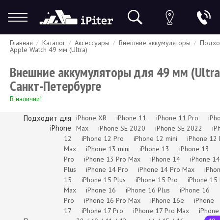
Главная
Каталог
Аксессуары
Внешние аккумуляторы
Подхо
Гарантия
Доставка и оплата
Спецпредложения
Скидки
Apple Watch 49 мм (Ultra)
Внешние аккумуляторы для 49 мм (Ultra
Санкт-Петербурге
В наличии!
Подходит для
iPhone XR
iPhone 11
iPhone 11 Pro
iPh
iPhone
Max
iPhone SE 2020
iPhone SE 2022
iP
12
iPhone 12 Pro
iPhone 12 mini
iPhone 12 
Max
iPhone 13 mini
iPhone 13
iPhone 13
Pro
iPhone 13 Pro Max
iPhone 14
iPhone 14
Plus
iPhone 14 Pro
iPhone 14 Pro Max
iPho
15
iPhone 15 Plus
iPhone 15 Pro
iPhone 15
Max
iPhone 16
iPhone 16 Plus
iPhone 16
Pro
iPhone 16 Pro Max
iPhone 16e
iPhone
17
iPhone 17 Pro
iPhone 17 Pro Max
iPhone