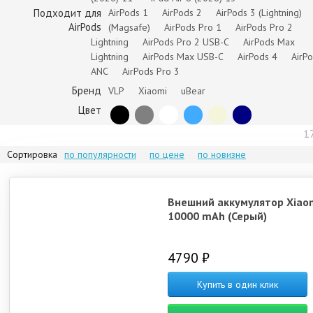
Подходит для
AirPods 1
AirPods 2
AirPods 3 (Lightning)
AirPods
(Magsafe)
AirPods Pro 1
AirPods Pro 2
Lightning
AirPods Pro 2 USB-C
AirPods Max
Lightning
AirPods Max USB-C
AirPods 4
AirP
ANC
AirPods Pro 3
Бренд
VLP
Xiaomi
uBear
Цвет
1
Сортировка
по популярности
по цене
по новизне
Внешний аккумулятор Xiao
10000 mAh (Серый)
4790 ₽
Купить в один клик