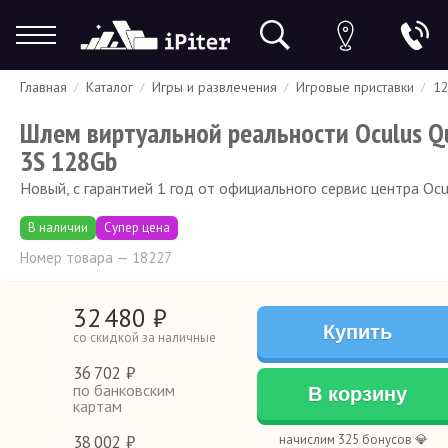
Главная
Каталог
Игры и развлечения
Игровые приставки
1
Гарантия
Доставка и оплата
Спецпредложения
Скидки
Шлем виртуальной реальности Oculus Q
3S 128Gb
Новый, с гарантией 1 год от официального сервис центра Ocu
В наличии
Супер цена
Номер товара — 18227
32
480
₽
Купить
со скидкой за наличные
36
702 ₽
по банковским
В корзину
картам
38
002 ₽
начислим 325 бонусов 💎