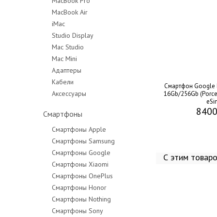
MacBook Pro
MacBook Air
MacBook Pro 14"
iMac
MacBook Pro 16"
Studio Display
Mac Studio
Mac Mini
Адаптеры
Кабели
Смартфон Google P
Аксессуары
16Gb/256Gb (Porce
eSi
8400
Смартфоны
Смартфоны Apple
Смартфоны Samsung
Смартфоны Google
С этим товар
Смартфоны Xiaomi
Смартфоны OnePlus
Смартфоны Honor
Смартфоны Nothing
Смартфоны Sony