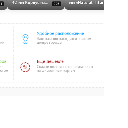
42 мм Корпус из
мм «Natural Titanium»
21
0:23
0:23
алюминия «Jet Black»
Case with Anchor Blue
Спортивный ремешок
Ocean Band One Size
S/M «Black»
Удобное расположение
Наш магазин находится в самом
ции
центре города
ров
Еще дешевле
ие
Скидки постоянным покупателям
ногое
по дисконтным картам