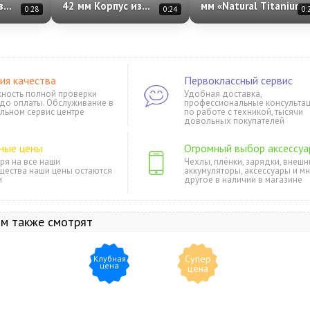
з
42 мм Корпус из
мм «Natural Titanium»
0:28
0:24
0:
e Gold»
алюминия «Space Gray»
Case with Anchor Blue
емешок
Спортивный ремешок
Ocean Band One Size
h»
S/M «Black»
ия качества
Первоклассный сервис
ность полной проверки
Удобная доставка,
 до оплаты. Обслуживание в
профессиональные консульта
льном сервис центре
по работе с техникой, тысячи
довольных покупателей
ные цены
Огромный выбор аксессуа
ря на все наши
Чехлы, плёнки, зарядки, внешн
щества наши цены остаются
аккумуляторы, аксессуары и м
и
другое в наличии в магазине
ом также смотрят
Супер
Клубная
цена
цена