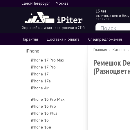
Санкт-Петербург
Москва
13 лет
отличных цен и без
сервиса
Хороший магазин электроники в СПб
Гарантия
Доставка и оплата
Спецпредложения
Главная
Каталог
iPhone
Ремешок Dev
iPhone 17 Pro Max
iPhone 17 Pro
256Gb
(Разноцвет
iPhone 17
256Gb
512Gb
iPhone 17e
256Gb
512Gb
1Tb
iPhone Air
256Gb
512Gb
1Tb
2Tb
256Gb
512Gb
iPhone 16 Pro Max
512Gb
iPhone 16 Pro
256Gb
1Tb
iPhone 16 Plus
128Gb
512Gb
iPhone 16
128Gb
256Gb
1Tb
iPhone 16e
128Gb
256Gb
512Gb
Чехлы