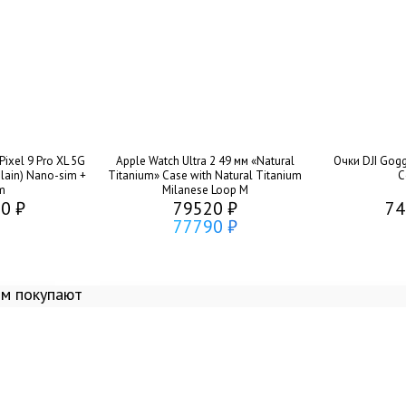
ixel 9 Pro XL 5G
Apple Watch Ultra 2 49 мм «Natural
Очки DJI Gogg
lain) Nano-sim +
Titanium» Case with Natural Titanium
C
m
Milanese Loop M
0 ₽
79520 ₽
74
77790 ₽
ом покупают