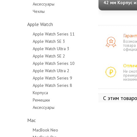
42 мм Корпус и
Аксессуары
алюминия «Ros
Чехлы
Спортивный р
S/M «Light Blus
Apple Watch
Apple Watch Series 11
Гарант
Apple Watch SE 3
Возмож
товара
Apple Watch Ultra 3
официа
Apple Watch SE 2
Apple Watch Series 10
Отлич
Apple Watch Ultra 2
Не смот
преиму
Apple Watch Series 9
низким
Apple Watch Series 8
Корпуса
С этим товар
Ремешки
Аксессуары
Mac
MacBook Neo