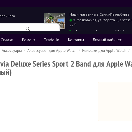
Наши магазины в
Санкт-Петербурге
упречного
м. Маяковская,
ул.Марата 5, 2 этаж.
22
00
м. Беговая,
ул.Савушкина 126, 1 эта
22
00
Скидки
Ремонт
Trade-In
Контакты
Личный кабинет
Аксессуары
Аксессуары для Apple Watch
Ремешки для Apple Watch
ia Deluxe Series Sport 2 Band для Apple Wa
ный)