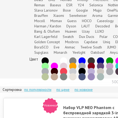
Remax
Baseus
ESR
Y24
Selonica
Nothi
Slava Larionov
Bose
Google
Mujjo
OnePl
Brauffen
Xiaomi
Sennheiser
Aroma
Garmi
Mocoll
Momax
Guess
HOCO
Caseology
Harman / Kardon
Dyson
LAUT
Decoded
B
Bang & Olufsen
Huawei
Uzay
LUXO
Karl Lagerfeld
Swatch
Dux Ducis
Polar
C
Golden Concept
Mosbros
Capdase
Uniq
E
BoraSCO
Eve
Anmac
Twelve South
JUMO
Supglass
Monarch
Yeelight
Oatsbasf
Anyc
Цвет
50
Сортировка
по популярности
по цене
по новизне
Новинка
Набор VLP NEO Phantom с
беспроводной зарядкой 3-in