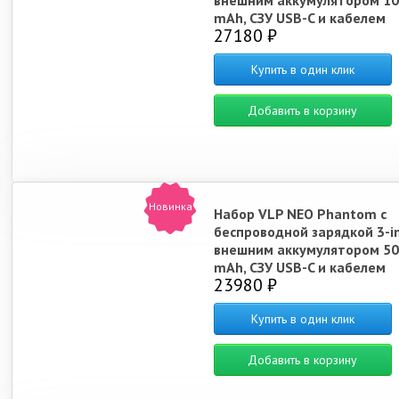
внешним аккумулятором 1
mAh, СЗУ USB-C и кабелем
27180 ₽
питания USB-C to USB-C 1.5
Купить в один клик
Добавить в корзину
Новинка
Набор VLP NEO Phantom с
беспроводной зарядкой 3-in
внешним аккумулятором 5
mAh, СЗУ USB-C и кабелем
23980 ₽
питания USB-C to USB-C 1.5
Купить в один клик
Добавить в корзину