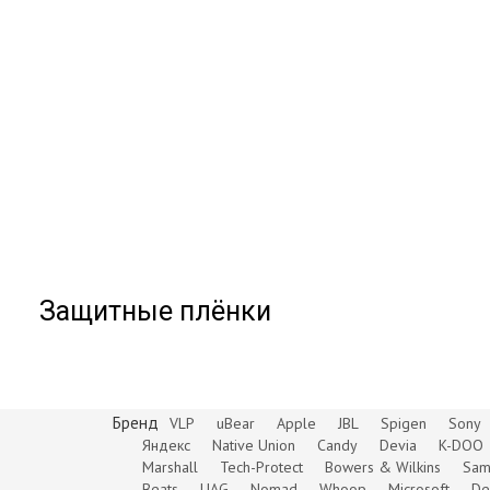
Защитные плёнки
Бренд
VLP
uBear
Apple
JBL
Spigen
Sony
Яндекс
Native Union
Candy
Devia
K-DOO
Marshall
Tech-Protect
Bowers & Wilkins
Sam
Beats
UAG
Nomad
Whoop
Microsoft
De