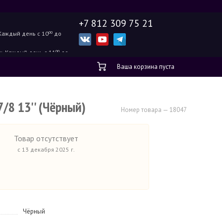
+7 812 309 75 21
Каждый день с 10
00
до
ж.
Каждый день с 11
00
до
Ваша корзина пуста
7/8 13'' (Чёрный)
Номер товара — 18047
Товар отсутствует
с 13 декабря 2025 г.
Чёрный