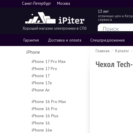
Санкт-Петербург
Москва
13 лет
отличных цен и без
сервиса
Хороший магазин электроники в СПб
Гарантия
Доставка и оплата
Спецпредложения
Главная
Каталог
iPhone
Чехол Tech-
iPhone 17 Pro Max
iPhone 17 Pro
256Gb
iPhone 17
256Gb
512Gb
iPhone 17e
256Gb
512Gb
1Tb
iPhone Air
256Gb
512Gb
1Tb
2Tb
256Gb
512Gb
iPhone 16 Pro Max
512Gb
iPhone 16 Pro
256Gb
1Tb
iPhone 16 Plus
128Gb
512Gb
iPhone 16
128Gb
256Gb
1Tb
iPhone 16e
128Gb
256Gb
512Gb
Чехлы