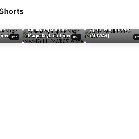
 Shorts
ple
Клавиатура Apple
Apple Pencil USB-C
 для
Magic Keyboard для
(MUWA3)
0:37
0:26
0:
11
iPad Pro (M4/M5) 11"
(MWR03) White