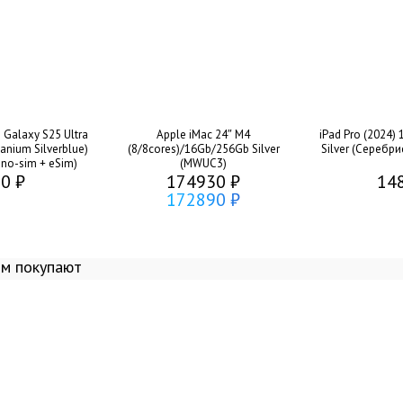
Galaxy S25 Ultra
Apple iMac 24″ M4
iPad Pro (2024)
anium Silverblue)
(8/8cores)/16Gb/256Gb Silver
Silver (Серебри
no-sim + eSim)
(MWUC3)
0 ₽
174930 ₽
14
172890 ₽
ом покупают