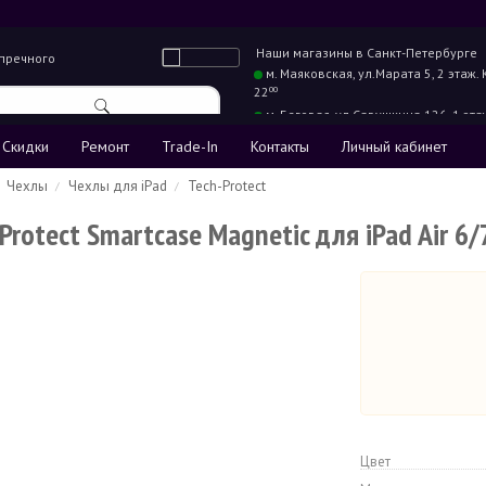
Наши магазины в
Санкт-Петербурге
упречного
м. Маяковская,
ул.Марата 5, 2 этаж.
22
00
м. Беговая,
ул.Савушкина 126, 1 эта
22
00
Скидки
Ремонт
Trade-In
Контакты
Личный кабинет
Чехлы
Чехлы для iPad
Tech-Protect
Protect Smartcase Magnetic для iPad Air 6/
Цвет