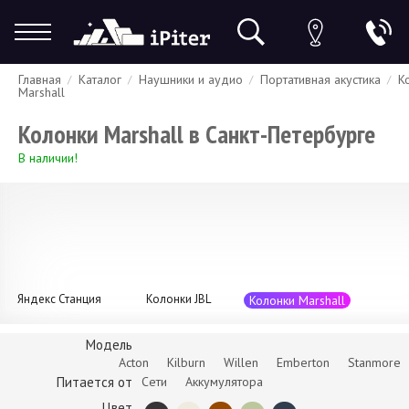
Главная
Каталог
Наушники и аудио
Портативная акустика
К
Гарантия
Доставка и оплата
Спецпредложения
Скидки
Marshall
Колонки Marshall в Санкт-Петербурге
В наличии!
Яндекс Станция
Колонки JBL
Колонки Marshall
Модель
Acton
Kilburn
Willen
Emberton
Stanmore
Питается от
Сети
Аккумулятора
Цвет