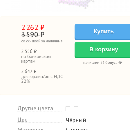
2
262
₽
Купить
3
590
₽
со скидкой за наличные
В корзину
2
556 ₽
по банковским
картам
начислим 23 бонуса 💎
2
647 ₽
для юр.лиц/ип с НДС
22%
Другие цвета
Цвет
Чёрный
Материал
Силикон