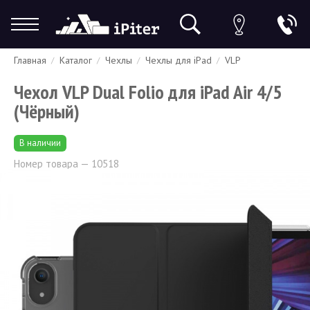
Главная
Каталог
Чехлы
Чехлы для iPad
VLP
Гарантия
Доставка и оплата
Спецпредложения
Скидки
Чехол VLP Dual Folio для iPad Air 4/5
(Чёрный)
В наличии
Номер товара — 10518