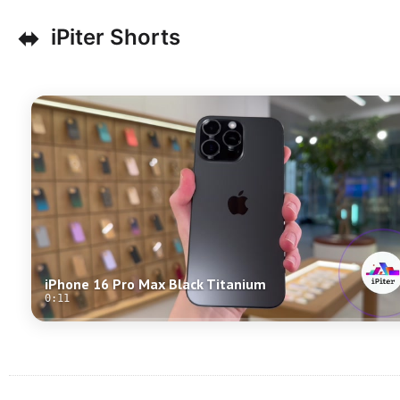
⬌
iPiter Shorts
iPhone 16 Pro Max Black Titanium
0:11