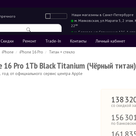
Наши магазины в
Санкт-Петербурге
упречного
м. Маяковская,
ул.Марата 5, 2 этаж.
22
00
м. Беговая,
ул.Савушкина 126, 1 эта
22
00
Скидки
Ремонт
Trade-In
Контакты
Личный кабинет
iPhone
iPhone 16 Pro
Титан + стекло
e 16 Pro 1Tb Black Titanium (Чёрный титан
 1 год от официального сервис центра Apple
138
32
со скидкой з
156
30
по банковски
161
83