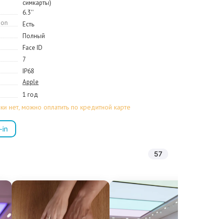
симкарты)
6.3''
ion
Есть
Полный
Face ID
7
IP68
Apple
1 год
ки нет, можно оплатить по кредитной карте
-in
57