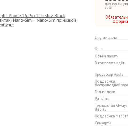
для юр.лиц/и
22%
Обязательн
Оформит
Другие цвета
Цвет
Объём памяти
В комплекте идёт
Процессор Apple
Поддержка
беспроводной зар
Год модели
Разъёмы
Технология Always
display
Поддержка MagSaf
Симкарты