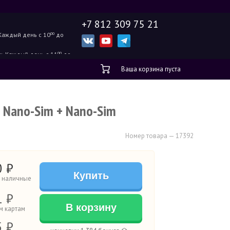
+7 812 309 75 21
Каждый день с 10
00
до
ж.
Каждый день с 11
00
до
Ваша корзина пуста
) Nano-Sim + Nano-Sim
Номер товара — 17392
0
₽
Купить
а наличные
1 ₽
В корзину
м картам
5 ₽