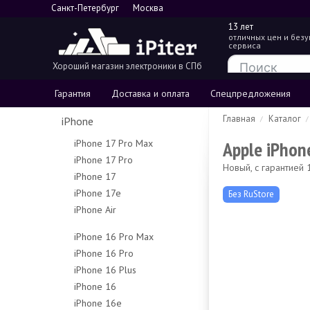
Санкт-Петербург
Москва
13 лет
отличных цен и без
сервиса
Хороший магазин электроники в СПб
Гарантия
Доставка и оплата
Спецпредложения
Главная
Каталог
iPhone
Apple iPhon
iPhone 17 Pro Max
iPhone 17 Pro
256Gb
Новый, с гарантией
iPhone 17
256Gb
512Gb
iPhone 17e
256Gb
Без RuStore
512Gb
1Tb
iPhone Air
256Gb
512Gb
1Tb
2Tb
256Gb
512Gb
iPhone 16 Pro Max
512Gb
iPhone 16 Pro
256Gb
1Tb
iPhone 16 Plus
128Gb
512Gb
iPhone 16
128Gb
256Gb
1Tb
iPhone 16e
128Gb
256Gb
512Gb
Чехлы