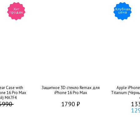
Хит
Клубная
продаж
цена
ear Case with
Защитное 3D стекло Remax для
Apple iPhone
one 16 Pro Max
iPhone 16 Pro Max
Titanium (Чёрны
й) MA7F4
5990
1790 ₽
13
12