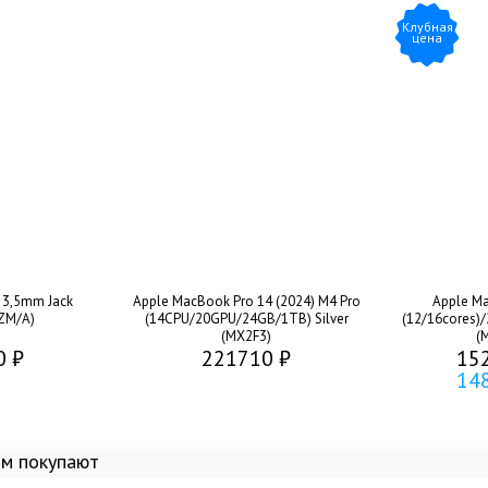
Клубная
цена
 3,5mm Jack
Apple MacBook Pro 14 (2024) M4 Pro
Apple Ma
ZM/A)
(14CPU/20GPU/24GB/1TB) Silver
(12/16cores)/
(MX2F3)
(
0 ₽
221710 ₽
15
14
ом покупают