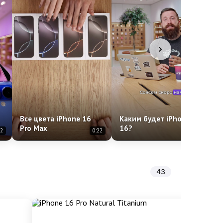
Все цвета iPhone 16
Каким будет iPhone
Pro Max
16?
В
12
0:22
1:46
43