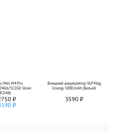
c Mini M4 Pro
Внешний аккумулятор VLP Mag
24Gb/512Gb Silver
Energy 5000 mAh (Белый)
MCX44)
2750 ₽
3590 ₽
8190 ₽