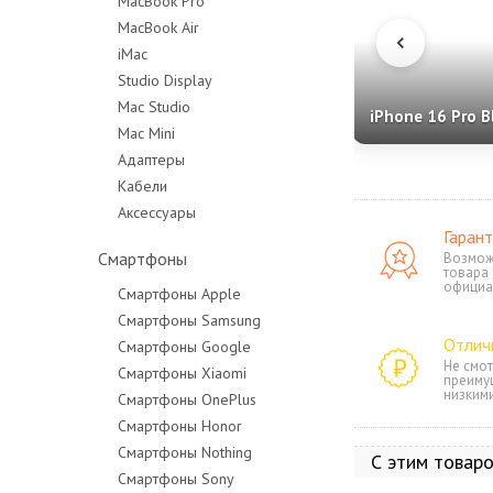
MacBook Pro
MacBook Air
MacBook Pro 14"
iMac
MacBook Pro 16"
Studio Display
Mac Studio
iPhone 16 Pro B
Mac Mini
Адаптеры
Кабели
Аксессуары
Гарант
Смартфоны
Возмож
товара
официа
Смартфоны Apple
Смартфоны Samsung
Отлич
Смартфоны Google
Не смот
Смартфоны Xiaomi
преиму
низким
Смартфоны OnePlus
Смартфоны Honor
Смартфоны Nothing
С этим товар
Смартфоны Sony