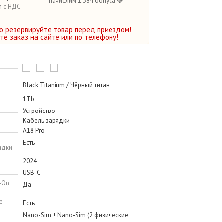
начислим 1.384 бонуса 💎
п с НДС
о резервируйте товар перед приездом!
е заказ на сайте или по телефону!
Black Titanium / Чёрный титан
1Tb
Устройство
Кабель зарядки
A18 Pro
Есть
ядки
2024
USB-C
-On
Да
e
Есть
Nano-Sim + Nano-Sim (2 физические