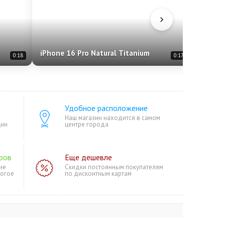
iPhone 16 Pro Natural Titanium
iPhone
0:18
0:17
Удобное расположение
Наш магазин находится в самом
ции
центре города
ров
Еще дешевле
ие
Скидки постоянным покупателям
ногое
по дисконтным картам