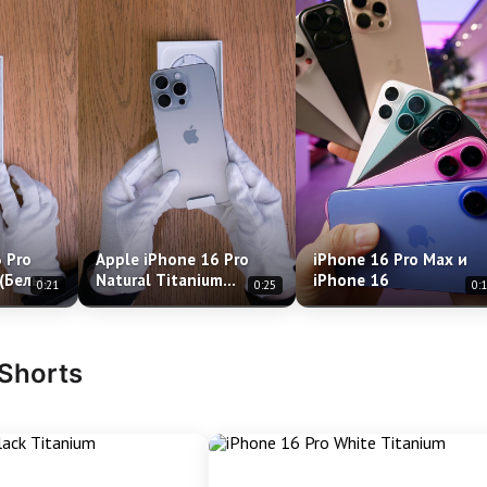
 Pro
Apple iPhone 16 Pro
iPhone 16 Pro Max и
 (Белый
Natural Titanium
iPhone 16
0:21
0:25
0:
(Природный титан)
 Shorts