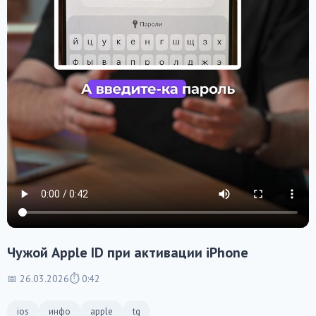
Чужой Apple ID при активации iPhone
📅 26.03.2026
⏱ 0:42
ios
инфо
apple
tg