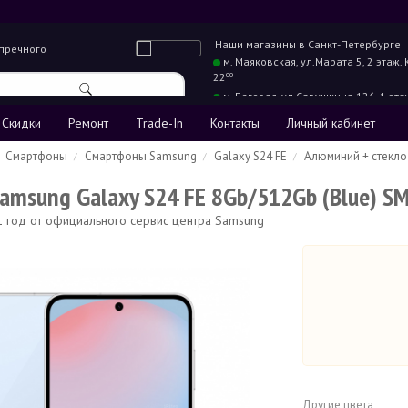
Наши магазины в
Санкт-Петербурге
упречного
м. Маяковская,
ул.Марата 5, 2 этаж.
22
00
м. Беговая,
ул.Савушкина 126, 1 эта
22
00
Скидки
Ремонт
Trade-In
Контакты
Личный кабинет
Смартфоны
Смартфоны Samsung
Galaxy S24 FE
Алюминий + стекло
msung Galaxy S24 FE 8Gb/512Gb (Blue) SM
 1 год от официального сервис центра Samsung
Другие цвета