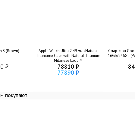
n 3 (Brown)
Apple Watch Ultra 2 49 мм «Natural
Смартфон Googl
Titanium» Case with Natural Titanium
16Gb/256Gb (Po
Milanese Loop M
0 ₽
78810 ₽
84
77890 ₽
ом покупают