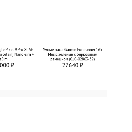
e Pixel 9 Pro XL 5G
Умные часы Garmin Forerunner 165
rcelain) Nano-sim +
Music зеленый c бирюзовым
eSim
ремешком (010-02863-32)
000 ₽
27640 ₽