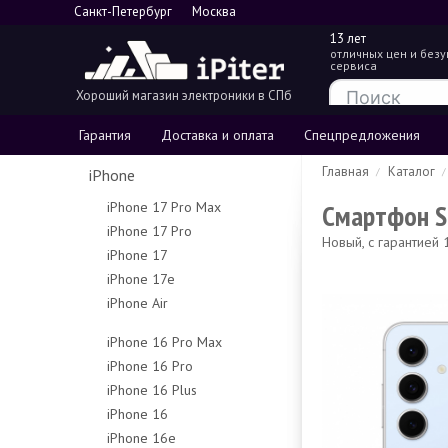
Санкт-Петербург
Москва
13 лет
отличных цен и без
сервиса
Хороший магазин электроники в СПб
Гарантия
Доставка и оплата
Спецпредложения
Главная
Каталог
iPhone
Смартфон Sa
iPhone 17 Pro Max
iPhone 17 Pro
256Gb
Новый, с гарантией
iPhone 17
256Gb
512Gb
iPhone 17e
256Gb
512Gb
1Tb
iPhone Air
256Gb
512Gb
1Tb
2Tb
256Gb
512Gb
iPhone 16 Pro Max
512Gb
iPhone 16 Pro
256Gb
1Tb
iPhone 16 Plus
128Gb
512Gb
iPhone 16
128Gb
256Gb
1Tb
iPhone 16e
128Gb
256Gb
512Gb
Чехлы