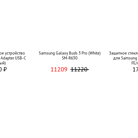
ое устройство
Samsung Galaxy Buds 3 Pro (White)
Защитное стекло
Adapter USB-C
SM-R630
для Samsung 
ый)
FE/
0 ₽
11209
11220
1