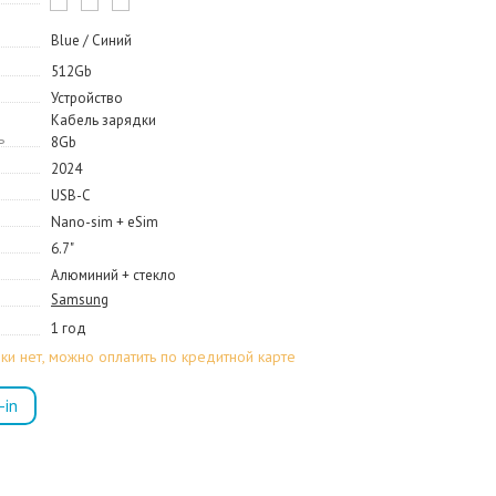
Blue / Синий
512Gb
Устройство
Кабель зарядки
ь
8Gb
2024
USB-C
Nano-sim + eSim
6.7"
Алюминий + стекло
Samsung
1 год
ки нет, можно оплатить по кредитной карте
-in