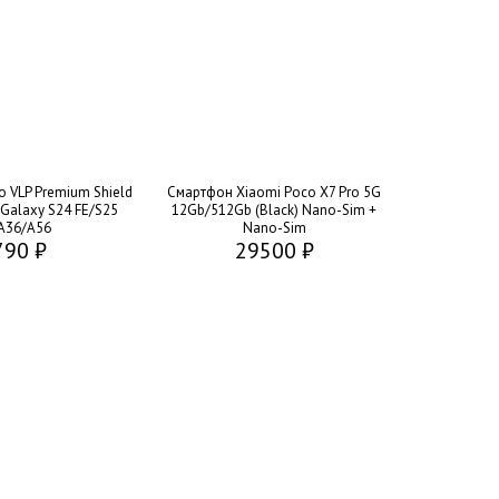
 VLP Premium Shield
Смартфон Xiaomi Poco X7 Pro 5G
Galaxy S24 FE/S25
12Gb/512Gb (Black) Nano-Sim +
A36/A56
Nano-Sim
790 ₽
29500 ₽