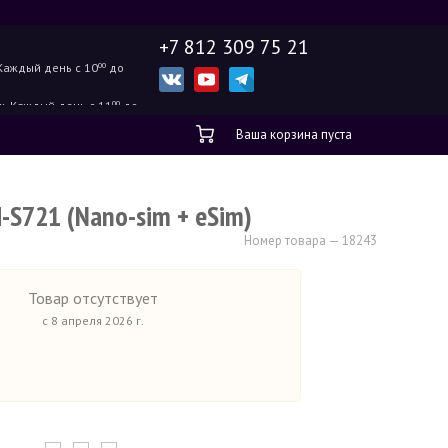
+7 812 309 75 21
Каждый день с 10
00
до
ж.
Каждый день с 11
00
до
Ваша корзина пуста
-S721 (Nano-sim + eSim)
Номер товара — 18243
Товар отсутствует
с 8 апреля 2026 г.