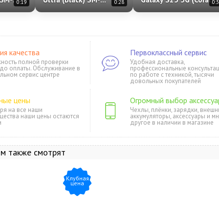
0:19
0:28
0:
Nano-
S948/DS (Dual Nano-
SM-S931/DS
sim + eSim)
ия качества
Первоклассный сервис
ность полной проверки
Удобная доставка,
 до оплаты. Обслуживание в
профессиональные консульта
льном сервис центре
по работе с техникой, тысячи
довольных покупателей
ные цены
Огромный выбор аксессуа
ря на все наши
Чехлы, плёнки, зарядки, внешн
щества наши цены остаются
аккумуляторы, аксессуары и м
и
другое в наличии в магазине
ом также смотрят
Клубная
цена