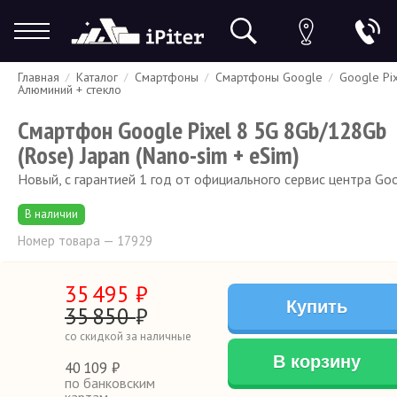
Главная
Каталог
Смартфоны
Смартфоны Google
Google Pix
Гарантия
Доставка и оплата
Спецпредложения
Скидки
Алюминий + стекло
Смартфон Google Pixel 8 5G 8Gb/128Gb
(Rose) Japan (Nano-sim + eSim)
Новый, с гарантией 1 год от официального сервис центра Go
В наличии
Номер товара — 17929
35
495
₽
Купить
35
850
₽
со скидкой за наличные
В корзину
40
109 ₽
по банковским