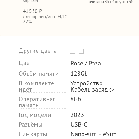
картам
начислим 355 бонусов 💎
41
530 ₽
для юр.лиц/ип с НДС
22%
Другие цвета
Цвет
Rose / Роза
Объём памяти
128Gb
В комплекте
Устройство
идёт
Кабель зарядки
Оперативная
8Gb
память
Год модели
2023
Разъёмы
USB-C
Симкарты
Nano-sim + eSim