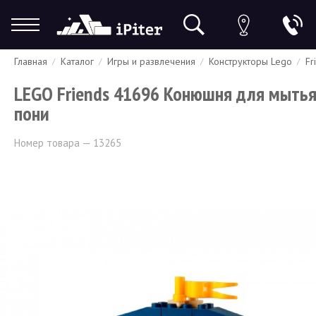
Главная
Каталог
Игры и развлечения
Конструкторы Lego
Fr
Гарантия
Доставка и оплата
Спецпредложения
Скидки
LEGO Friends 41696 Конюшня для мыть
пони
Номер товара — 13265