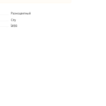
Разноцветный
City
Lego