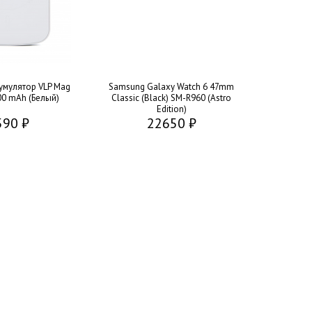
умулятор VLP Mag
Samsung Galaxy Watch 6 47mm
00 mAh (Белый)
Classic (Black) SM-R960 (Astro
Edition)
590 ₽
22650 ₽