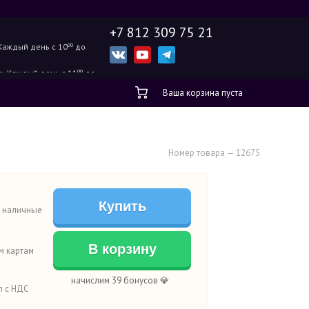
+7 812 309 75 21
Каждый день с 10
00
до
ж.
Каждый день с 11
00
до
Ваша корзина пуста
Номер товара — 12675
Купить
а наличные
В корзину
м картам
начислим 39 бонусов 💎
п с НДС