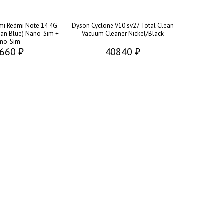
i Redmi Note 14 4G
Dyson Cyclone V10 sv27 Total Clean
an Blue) Nano-Sim +
Vacuum Cleaner Nickel/Black
no-Sim
660 ₽
40840 ₽