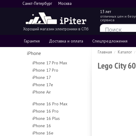
Санкт-Петербург
Москва
13 лет
отличных цен и без
сервиса
Хороший магазин электроники в СПб
Гарантия
Доставка и оплата
Спецпредложения
Главная
Каталог
iPhone
Lego City 6
iPhone 17 Pro Max
iPhone 17 Pro
256Gb
iPhone 17
256Gb
512Gb
iPhone 17e
256Gb
512Gb
1Tb
iPhone Air
256Gb
512Gb
1Tb
2Tb
256Gb
512Gb
iPhone 16 Pro Max
512Gb
iPhone 16 Pro
256Gb
1Tb
iPhone 16 Plus
128Gb
512Gb
iPhone 16
128Gb
256Gb
1Tb
iPhone 16e
128Gb
256Gb
512Gb
Чехлы