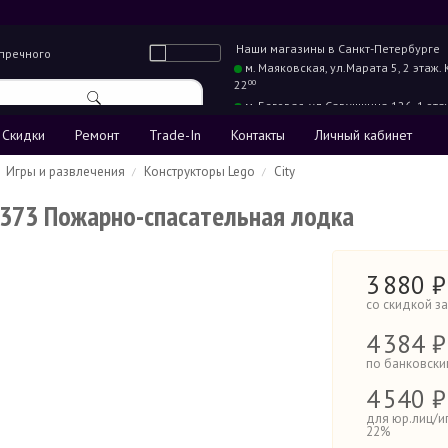
Наши магазины в
Санкт-Петербурге
упречного
м. Маяковская,
ул.Марата 5, 2 этаж.
22
00
м. Беговая,
ул.Савушкина 126, 1 эта
22
00
Скидки
Ремонт
Trade-In
Контакты
Личный кабинет
Игры и развлечения
Конструкторы Lego
City
0373 Пожарно-спасательная лодка
3
880
₽
со скидкой з
4
384 ₽
по банковски
4
540 ₽
для юр.лиц/и
22%