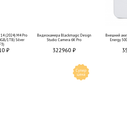
14 (2024) M4 Pro
Видеокамера Blackmagic Design
Внешний акк
GB/1TB) Silver
Studio Camera 6K Pro
Energy 50
F3)
10 ₽
322960 ₽
3
Супер
цена