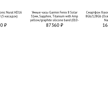
onic Nural HD16
Умные часы Garmin Fenix 8 Solar
Смартфон Xiaom
d (5 насадок)
51мм, Sapphire, Titanium with Amp
8Gb/128Gb (Oce
yellow/graphite silicone band (010 -
Na
0 ₽
87360 ₽
02907 - 21)
16