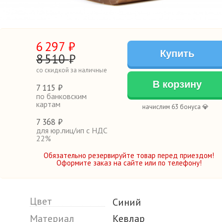
6
297
₽
Купить
8
510
₽
со скидкой за наличные
В корзину
7
115 ₽
по банковским
картам
начислим 63 бонуса 💎
7
368 ₽
для юр.лиц/ип с НДС
22%
Обязательно резервируйте товар перед приездом!
Оформите заказ на сайте или по телефону!
Цвет
Синий
Материал
Кевлар