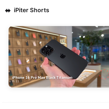
⬌
iPiter Shorts
iPhone 16 Pro Max Black Titanium
0:11