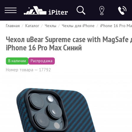
Главная
Каталог
Чехлы
Чехлы для iPhone
iPhone 16 Pro M
Гарантия
Доставка и оплата
Спецпредложения
Скидки
Чехол uBear Supreme case with MagSafe
iPhone 16 Pro Max Синий
В наличии
Распродажа
Номер товара — 17792