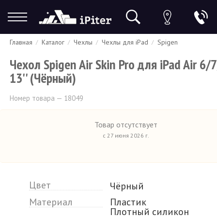
Главная
Каталог
Чехлы
Чехлы для iPad
Spigen
Гарантия
Доставка и оплата
Спецпредложения
Скидки
Чехол Spigen Air Skin Pro для iPad Air 6/
13'' (Чёрный)
Номер товара — 18049
Товар отсутствует
с 27 июня 2026 г.
Цвет
Чёрный
Материал
Пластик
Плотный силикон