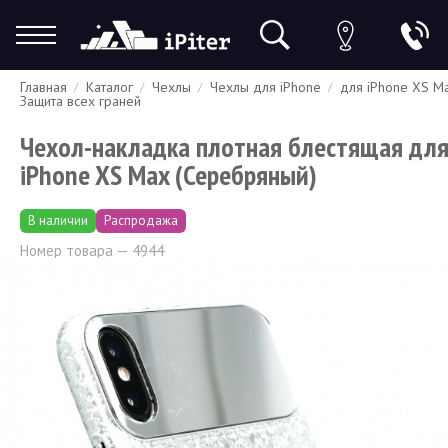
Главная
Каталог
Чехлы
Чехлы для iPhone
для iPhone XS M
Гарантия
Доставка и оплата
Спецпредложения
Скидки
Защита всех граней
Чехол-накладка плотная блестящая дл
iPhone XS Max (Серебряный)
В наличии
Распродажа
Номер товара — 4944