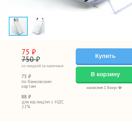
75
₽
Купить
750
₽
со скидкой за наличные
В корзину
75 ₽
по банковским
картам
начислим 1 бонус 💎
88 ₽
для юр.лиц/ип с НДС
22%