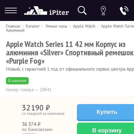
Главная
Каталог
Умные часы
Apple Watch
Apple Watch Seri
Гарантия
Доставка и оплата
Спецпредложения
Скидки
Алюминий
Apple Watch Series 11 42 мм Корпус из
алюминия «Silver» Спортивный ремешок
«Purple Fog»
Новый, с гарантией 1 год от официального сервис центра App
В наличии
Номер товара — 20841
32
190
₽
Купить
со скидкой за наличные
36
374 ₽
по банковским
В корзину