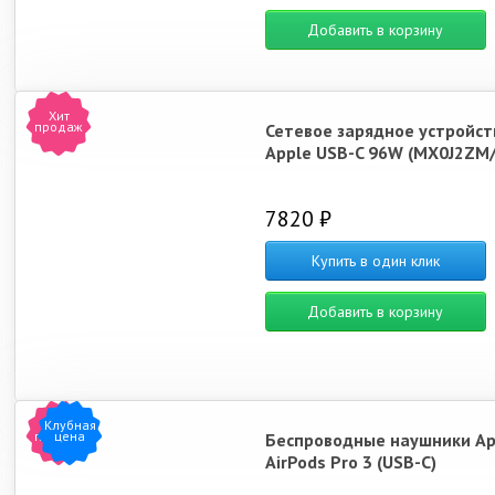
Добавить в корзину
Хит
продаж
Сетевое зарядное устройст
Apple USB-C 96W (MX0J2ZM/
7820 ₽
Купить в один клик
Добавить в корзину
Клубная
Хит
продаж
цена
Беспроводные наушники Ap
AirPods Pro 3 (USB-C)