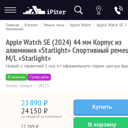
Главная
Каталог
Умные часы
Apple Watch
Apple Watch SE 2
Гарантия
Доставка и оплата
Спецпредложения
Скидки
Алюминий
Apple Watch SE (2024) 44 мм Корпус из
алюминия «Starlight» Спортивный реме
M/L «Starlight»
Новый, с гарантией 1 год от официального сервис центра App
В наличии
Супер цена
Номер товара — 18125
23
890 ₽
Купить
24
150
₽
со скидкой за наличные
В корзину
27
289 ₽