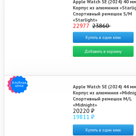
Apple Watch SE (2024) 40 м
Корпус из алюминия «Starli
Спортивный ремешок S/M
«Starlight»
22977
23860
Купить в один клик
Добавить в корзину
Клубная
Хит
продаж
цена
Apple Watch SE (2024) 44 м
Корпус из алюминия «Midni
Спортивный ремешок M/L
«Midnight»
20220 ₽
19811 ₽
Купить в один клик