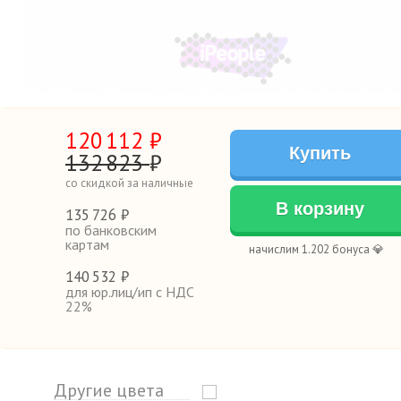
120
112
₽
Купить
132
823
₽
со скидкой за наличные
В корзину
135
726 ₽
по банковским
картам
начислим 1.202 бонуса 💎
140
532 ₽
для юр.лиц/ип с НДС
22%
Другие цвета