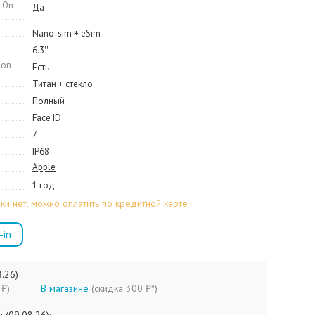
-On
Да
Nano-sim + eSim
6.3''
ion
Есть
Титан + стекло
Полный
Face ID
7
IP68
Apple
1 год
ки нет, можно оплатить по кредитной карте
-in
8.26)
90 ₽)
В магазине
(
скидка 300 ₽*
)