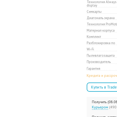
Технология Always
display
Симкарты
Диагональ экрана
Технология ProMot
Материал корпуса
Комплект
Разблокировка по
Wi-Fi
Пылевлагозащита
Производитель
Гарантия
Кредита и рассроч
Купить в Trade
Получить (08.0
Курьером
(4