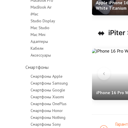
MacBook Pro
Apple iPhone 16
MacBook Air
MacBook Pro 14"
White Titanium
титан)
iMac
MacBook Pro 16"
Studio Display
Mac Studio
⬌
iPiter
Mac Mini
Адаптеры
Кабели
Аксессуары
Смартфоны
Смартфоны Apple
Смартфоны Samsung
Смартфоны Google
iPhone 16 Pro 
Смартфоны Xiaomi
Смартфоны OnePlus
Смартфоны Honor
Смартфоны Nothing
Гарант
Смартфоны Sony