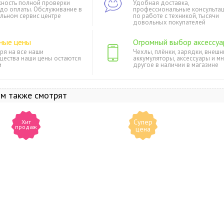
ность полной проверки
Удобная доставка,
 до оплаты. Обслуживание в
профессиональные консульта
льном сервис центре
по работе с техникой, тысячи
довольных покупателей
ные цены
Огромный выбор аксессуа
ря на все наши
Чехлы, плёнки, зарядки, внешн
щества наши цены остаются
аккумуляторы, аксессуары и м
и
другое в наличии в магазине
ом также смотрят
Супер
Хит
продаж
цена