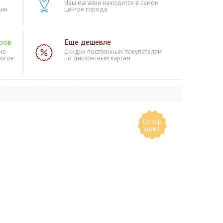
Наш магазин находится в самом
ции
центре города
ров
Еще дешевле
ие
Скидки постоянным покупателям
ногое
по дисконтным картам
Супер
цена