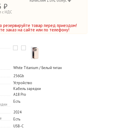
начислим 1.091 бонус 💎
3 ₽
п с НДС
о резервируйте товар перед приездом!
е заказ на сайте или по телефону!
White Titanium / Белый титан
256Gb
Устройство
Кабель зарядки
A18 Pro
Есть
ядки
2024
e
Есть
USB-C