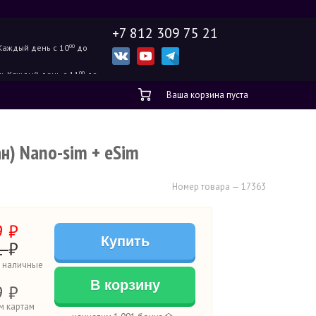
+7 812 309 75 21
Каждый день с 10
00
до
ж.
Каждый день с 11
00
до
Ваша корзина пуста
н) Nano-sim + eSim
Номер товара — 17363
9
₽
Купить
1
₽
а наличные
В корзину
9 ₽
м картам