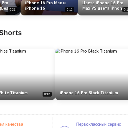
 Pro
iPhone 16 Pro Max и
Цвета iPhone 16 Pro
 (Белый
iPhone 16
Max VS цвета iPhone
0:21
0:12
0:
15 Pro Max
 Shorts
White Titanium
iPhone 16 Pro Black Titanium
0:18
ия качества
Первоклассный сервис