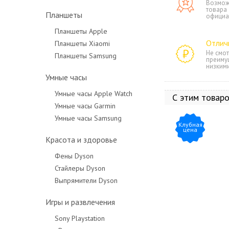
Возмож
товара
Планшеты
официа
Планшеты Apple
Отлич
Планшеты Xiaomi
Не смот
Планшеты Samsung
преиму
низким
Умные часы
Умные часы Apple Watch
С этим товар
Умные часы Garmin
Умные часы Samsung
Клубная
цена
Красота и здоровье
Фены Dyson
Стайлеры Dyson
Выпрямители Dyson
Игры и развлечения
Sony Playstation