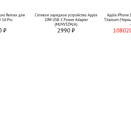
кло Remax для
Сетевое зарядное устройство Apple
Apple iPhone 
/ 16 Pro
20W USB-C Power Adapter
Titanium (Чёрны
(MUVV3ZM/A)
0 ₽
2990 ₽
10802