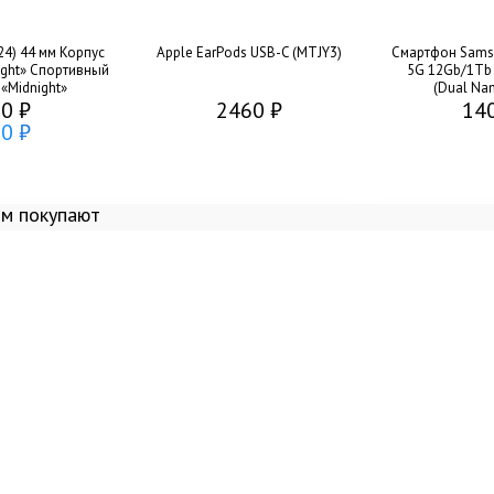
24) 44 мм Корпус
Apple EarPods USB-C (MTJY3)
Смартфон Samsu
ight» Спортивный
5G 12Gb/1Tb 
«Midnight»
(Dual Nan
0 ₽
2460 ₽
14
0 ₽
ом покупают