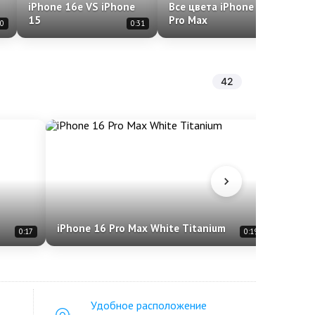
iPhone 16e VS iPhone
Все цвета iPhone 16
A
15
Pro Max
N
10
0:31
0:22
42
iPhone 16 Pro Max White Titanium
iPhone
0:17
0:19
Удобное расположение