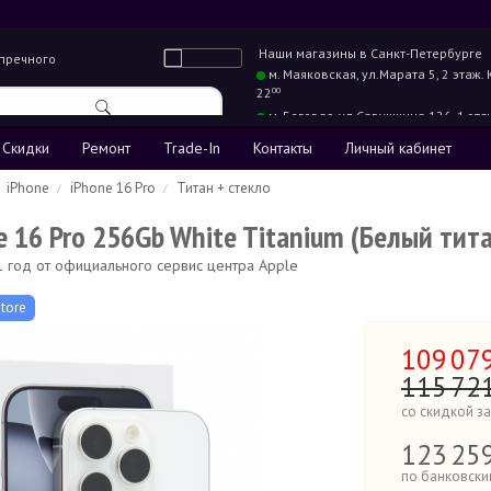
Наши магазины в
Санкт-Петербурге
упречного
м. Маяковская,
ул.Марата 5, 2 этаж.
22
00
м. Беговая,
ул.Савушкина 126, 1 эта
22
00
Скидки
Ремонт
Trade-In
Контакты
Личный кабинет
iPhone
iPhone 16 Pro
Титан + стекло
e 16 Pro 256Gb White Titanium (Белый тита
 1 год от официального сервис центра Apple
tore
109
07
115
72
со скидкой з
123
25
по банковски