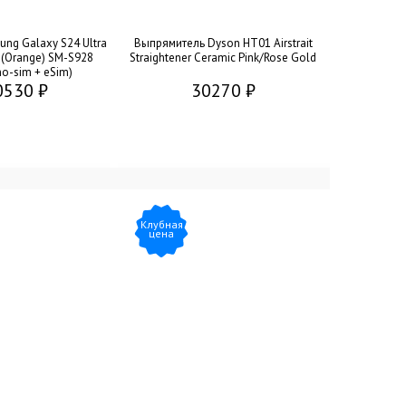
ng Galaxy S24 Ultra
Выпрямитель Dyson HT01 Airstrait
(Orange) SM-S928
Straightener Ceramic Pink/Rose Gold
o-sim + eSim)
0530 ₽
30270 ₽
Клубная
цена