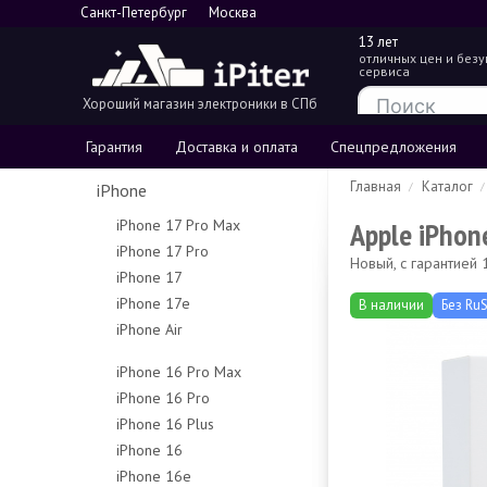
Санкт-Петербург
Москва
13 лет
отличных цен и без
сервиса
Хороший магазин электроники в СПб
Гарантия
Доставка и оплата
Спецпредложения
Главная
Каталог
iPhone
Apple iPhon
iPhone 17 Pro Max
iPhone 17 Pro
256Gb
Новый, с гарантией
iPhone 17
256Gb
512Gb
iPhone 17e
256Gb
В наличии
Без RuS
512Gb
1Tb
iPhone Air
256Gb
512Gb
1Tb
2Tb
256Gb
512Gb
iPhone 16 Pro Max
512Gb
iPhone 16 Pro
256Gb
1Tb
iPhone 16 Plus
128Gb
512Gb
iPhone 16
128Gb
256Gb
1Tb
iPhone 16e
128Gb
256Gb
512Gb
Чехлы