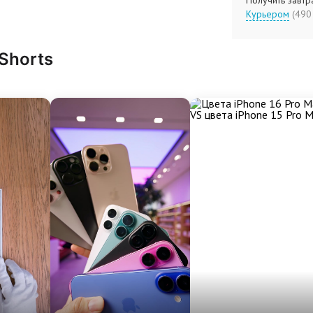
Получить завтра
Курьером
(4
 Shorts