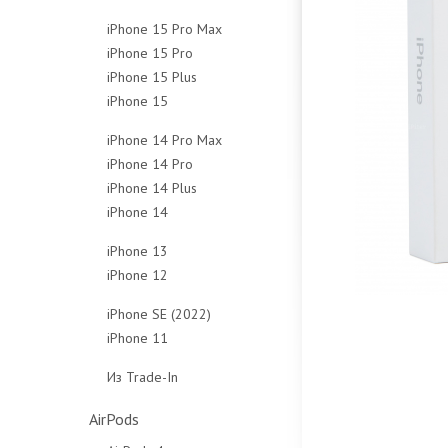
128Gb
256Gb
512Gb
1Tb
iPhone 15 Pro Max
256Gb
512Gb
Чехлы
Чехлы
iPhone 15 Pro
256Gb
512Gb
Чехлы
iPhone 15 Plus
128Gb
512Gb
Чехлы
iPhone 15
128Gb
256Gb
1Tb
128Gb
256Gb
512Gb
Чехлы
iPhone 14 Pro Max
256Gb
512Gb
1Tb
iPhone 14 Pro
128Gb
512Gb
Чехлы
Чехлы
iPhone 14 Plus
128Gb
256Gb
Чехлы
iPhone 14
128Gb
256Gb
512Gb
128Gb
256Gb
512Gb
1Tb
iPhone 13
256Gb
512Gb
1Tb
Чехлы
iPhone 12
128Gb
512Gb
Чехлы
Чехлы
64Gb
256Gb
iPhone SE (2022)
Чехлы
128Gb
512Gb
iPhone 11
64Gb
256Gb
Чехлы
64Gb
128Gb
Из Trade-In
Чехлы
128Gb
256Gb
Защитные стёкла
Чехлы
Чехлы
AirPods
Защитные стёкла
Защитные стёкла