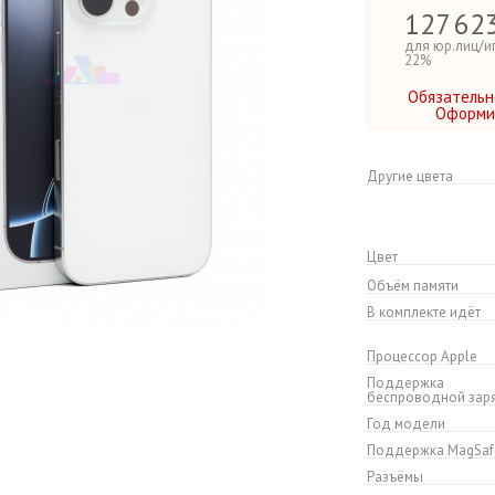
127
62
для юр.лиц/и
22%
Обязательн
Оформит
Другие цвета
Цвет
Объём памяти
В комплекте идёт
Процессор Apple
Поддержка
беспроводной зар
Год модели
Поддержка MagSaf
Разъёмы