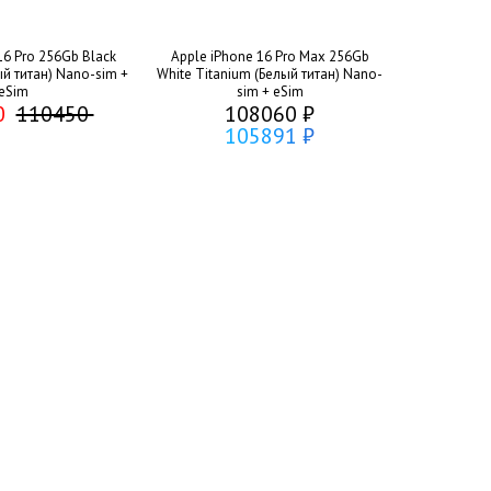
16 Pro 256Gb Black
Apple iPhone 16 Pro Max 256Gb
й титан) Nano-sim +
White Titanium (Белый титан) Nano-
eSim
sim + eSim
0
110450
108060 ₽
105891 ₽