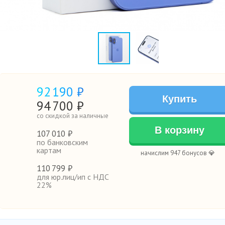
92
190 ₽
Купить
94
700
₽
со скидкой за наличные
В корзину
107
010 ₽
по банковским
картам
начислим 947 бонусов 💎
110
799 ₽
для юр.лиц/ип с НДС
22%