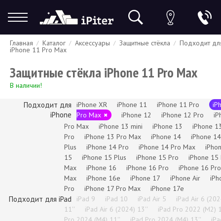
Главная
Каталог
Аксессуары
Защитные стёкла
Подходит дл
Гарантия
Доставка и оплата
Спецпредложения
Скидки
iPhone 11 Pro Max
Защитные стёкла iPhone 11 Pro Max
В наличии!
Подходит для
iPhone XR
iPhone 11
iPhone 11 Pro
iP
iPhone
Pro Max
iPhone 12
iPhone 12 Pro
iP
Pro Max
iPhone 13 mini
iPhone 13
iPhone 1
Pro
iPhone 13 Pro Max
iPhone 14
iPhone 14
Plus
iPhone 14 Pro
iPhone 14 Pro Max
iPho
15
iPhone 15 Plus
iPhone 15 Pro
iPhone 15
Max
iPhone 16
iPhone 16 Pro
iPhone 16 Pro
Max
iPhone 16e
iPhone 17
iPhone Air
iPh
Pro
iPhone 17 Pro Max
iPhone 17e
Подходит для iPad
iPad 9
iPad 10
iPad Air 5
iPad Air 6 (202
11''
iPad Air 6 (2024) 13''
iPad Pro 2022 (M2) 1
Pro 2024 (M4) 11''
iPad Pro 2024 (M4) 13''
iPa