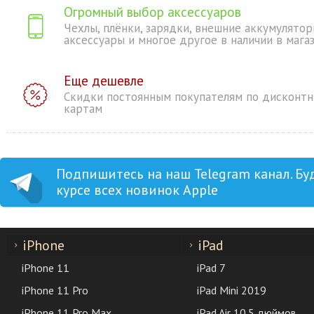
Огромный выбор аксессуаров
Чехлы, плёнки, зарядки, внешние аккумулятор
аксессуары и многое другое в наличии в мага
Еще дешевле
Скидки постоянным покупателям по дисконт
картам
Подпишитесь на наш Telegram канал. Бу
курсе всех новинок Apple
iPhone
iPad
iPhone 11
iPad 7
iPhone 11 Pro
iPad Mini 2019
iPhone 11 Pro Max
iPad Air 10.5 дюймов