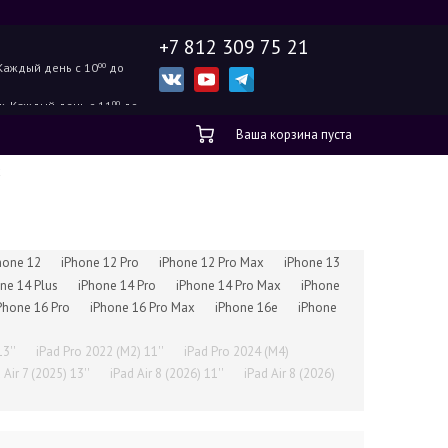
+7 812 309 75 21
Каждый день с 10
00
до
ж.
Каждый день с 11
00
до
Ваша корзина пуста
x
hone 12
iPhone 12 Pro
iPhone 12 Pro Max
iPhone 13
ne 14 Plus
iPhone 14 Pro
iPhone 14 Pro Max
iPhone
Phone 16 Pro
iPhone 16 Pro Max
iPhone 16e
iPhone
13''
iPad Pro 2022 (M2) 11''
iPad Pro 2024 (M4)
 Air 7 (2025) 13''
iPad Air 8 (2026) 11''
iPad Air 8 (2026)