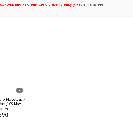
ссионально наклеим стекло или плёнку у нас
в магазине
видео
кло Mocoll для
Max / XS Max
евое)
890