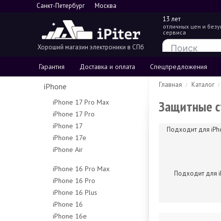
Санкт-Петербург
Москва
13 лет
отличных цен и без
сервиса
Хороший магазин электроники в СПб
Гарантия
Доставка и оплата
Спецпредложения
Главная
Каталог
iPhone
Защитные с
iPhone 17 Pro Max
iPhone 17 Pro
256Gb
iPhone 17
256Gb
512Gb
Подходит для iPh
iPhone 17e
256Gb
512Gb
1Tb
iPhone Air
256Gb
512Gb
1Tb
2Tb
256Gb
512Gb
iPhone 16 Pro Max
Подходит для i
512Gb
iPhone 16 Pro
256Gb
1Tb
iPhone 16 Plus
128Gb
512Gb
iPhone 16
128Gb
256Gb
1Tb
iPhone 16e
128Gb
256Gb
512Gb
Чехлы