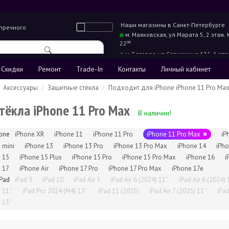
Наши магазины в
Санкт-Петербурге
упречного
м. Маяковская,
ул.Марата 5, 2 этаж.
22
00
м. Беговая,
ул.Савушкина 126, 1 эта
22
00
Скидки
Ремонт
Trade-In
Контакты
Личный кабинет
Аксессуары
Защитные стёкла
Подходит для iPhone iPhone 11 Pro Ma
тёкла iPhone 11 Pro Max
В наличии!
one
iPhone XR
iPhone 11
iPhone 11 Pro
iPhone 11 Pro Max
iP
mini
iPhone 13
iPhone 13 Pro
iPhone 13 Pro Max
iPhone 14
iPho
15
iPhone 15 Plus
iPhone 15 Pro
iPhone 15 Pro Max
iPhone 16
i
17
iPhone Air
iPhone 17 Pro
iPhone 17 Pro Max
iPhone 17e
Pad
iPad 9
iPad 10
iPad Air 5
iPad Air 6 (2024) 11''
iPad Air 6 (2024) 
11''
iPad Pro 2024 (M4) 13''
iPad 11 (2025)
iPad Air 7 (2025) 11''
iPad
13''