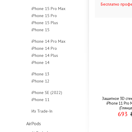
Бесплатно профе
128Gb
256Gb
512Gb
1Tb
iPhone 15 Pro Max
256Gb
512Gb
Чехлы
Чехлы
iPhone 15 Pro
256Gb
512Gb
Чехлы
iPhone 15 Plus
128Gb
512Gb
Чехлы
iPhone 15
128Gb
256Gb
1Tb
128Gb
256Gb
512Gb
Чехлы
iPhone 14 Pro Max
256Gb
512Gb
1Tb
iPhone 14 Pro
128Gb
512Gb
Чехлы
Чехлы
iPhone 14 Plus
128Gb
256Gb
Чехлы
iPhone 14
128Gb
256Gb
512Gb
128Gb
256Gb
512Gb
1Tb
iPhone 13
256Gb
512Gb
1Tb
Чехлы
iPhone 12
128Gb
512Gb
Чехлы
Чехлы
64Gb
256Gb
iPhone SE (2022)
Чехлы
128Gb
512Gb
Защитное 3D сте
iPhone 11
64Gb
iPhone 11 Pro 
256Gb
Чехлы
64Gb
128Gb
(Глянц
Из Trade-In
Чехлы
693
128Gb
256Gb
Защитные стёкла
Чехлы
Чехлы
AirPods
Защитные стёкла
Защитные стёкла