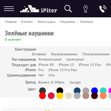
Главная
Каталог
Аксессуары
Наушники
Зелёные
Гарантия
Доставка и оплата
Спецпредложения
Скидки
Зелёные наушники
В наличии!
Конструкция
Вставные
Внутриканальные
Полноразмерные
Тип наушников
беспроводные
проводные
Подходит для
iPhone XR
iPhone 15
iPhone 15 Plus
iP
iPhone
Pro
iPhone 15 Pro Max
Шумоподавление
Нет
Есть
Бренд
Bowers & Wilkins
Google
Цвет