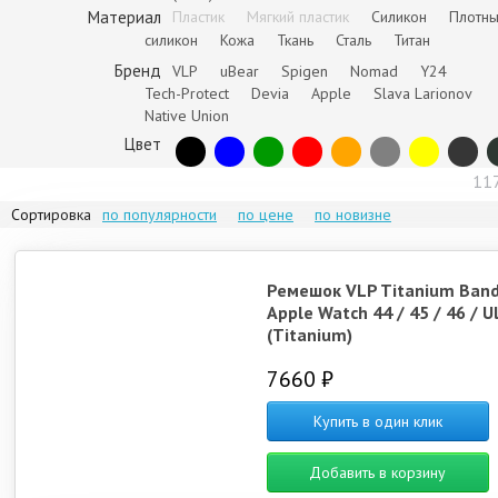
Материал
Пластик
Мягкий пластик
Силикон
Плотн
силикон
Кожа
Ткань
Сталь
Титан
Бренд
VLP
uBear
Spigen
Nomad
Y24
Tech-Protect
Devia
Apple
Slava Larionov
Native Union
Цвет
11
Сортировка
по популярности
по цене
по новизне
Ремешок VLP Titanium Band
Apple Watch 44 / 45 / 46 / U
(Titanium)
7660 ₽
Купить в один клик
Добавить в корзину