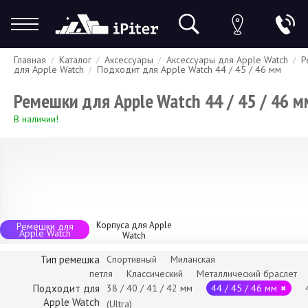
Главная
Каталог
Аксессуары
Аксессуары для Apple Watch
Р
Гарантия
Доставка и оплата
Спецпредложения
Скидки
для Apple Watch
Подходит для Apple Watch 44 / 45 / 46 мм
Ремешки для Apple Watch 44 / 45 / 46 м
В наличии!
Корпуса для Apple
Ремешки для
Apple Watch
Watch
Тип ремешка
Спортивный
Миланская
петля
Классический
Металлический браслет
Подходит для
38 / 40 / 41 / 42 мм
44 / 45 / 46 мм
Apple Watch
(Ultra)